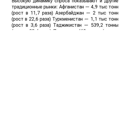
Высокую динамику спроса показывают и другие
традиционные рынки: Афганистан — 4,9 тыс тонн
(рост в 11,7 раза) Азербайджан — 2 тыс тонн
(рост в 22,6 раза) Туркменистан — 1,1 тыс тонн
(рост в 3,6 раза) Таджикистан — 539,2 тонны
(рост в 23,4 раза) Польша — 462 тонны (рост в
21 раз).
Смотрите больше интересных агроновостей
Казахстана на нашем канале
telegram
, узнавайте
о важных событиях в
facebook
и подписывайтесь
на
youtube
канал и
instagram
.
Обсуждение