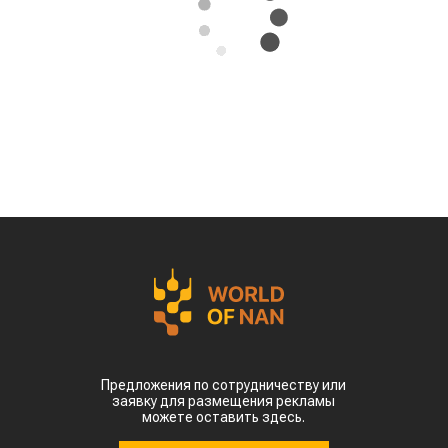
сельскохозяйственные регионы Китая.
Власти страны предупреждают о возможных
потерях урожая кукурузы, риса, хлопка и сои
именно в самый важный период их
развития, сообщает
World
of
NAN
По данным китайских метеорологических служб,
наиболее сложная ситуация складывается в
северных регионах страны. В провинции
Шаньдун, которая обеспечивает около 10%
производства кукурузы в Китае, температура
воздуха достигает 35–38 °C. В Синьцзяне, одном
из крупнейших центров выращивания хлопка,
столбики термометров местами приближаются к
50 °C.
Высокие температуры пришлись на период
цветения и налива зерна, когда растения
особенно чувствительны к жаре. Кроме того,
повышенная влажность создает благоприятные
условия для распространения вредителей и
болезней. Власти уже рекомендовали аграриям