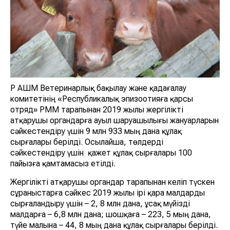
ҚР АШМ Ветеринарлық бақылау және қадағалау
комитетінің «Республикалық эпизоотияға қарсы
отряд» РММ тарапынан 2019 жылы жергілікті
атқарушы органдарға ауыл шаруашылығы жануарларын
сәйкестендіру үшін 9 млн 933 мың дана құлақ
сырғалары берілді. Осылайша, төлдерді
сәйкестендіру үшін қажет құлақ сырғалары 100
пайызға қамтамасыз етілді.
Жергілікті атқарушы органдар тарапынан келіп түскен
сұраныстарға сәйкес 2019 жылы ірі қара малдарды
сырғаландыру үшін – 2, 8 млн дана, ұсақ мүйізді
малдарға – 6,8 млн дана; шошқаға – 223, 5 мың дана,
түйе малына – 44, 8 мың дана құлақ сырғалары берілді.