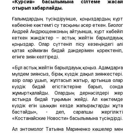
«Курсив» басылымына сілтеме жасай
отырып хабарлайды.
Ғалымдардың түсіндіруінше, қоңыздардың күрт
көбеюіне көктемгі су тасқыны әсер еткен. Биолог
Андрей Андрющенконың айтуынша, күрт көбейіп
кеткен жәндіктер – астық жейтін барылдауық
қоңыздар. Олар сүттеніп пісу кезеңіндегі әлі
қатая қоймаған бидай дәндерімен қоректеніп,
егінге зиян келтіреді.
«Бұл астық жейтін барылдауық қоңыз. Адамдарға
мүлдем зиянсыз, бірақ күздік дақыл зиянкестері.
Қазір олар ұшып, жұптасып жатыр, артынша олар
күздік бидай егістіктеріне барып, сонда
жұмыртқалайды. Олардың дернәсілдері жер
астында бидай тұқымын жейді. Ал көктемде
күздік егін шыққан кезде жапырақтарды жұта
бастайды», - деп, сарапшы жергілікті
«Костанайские Новости» басылымына түсіндірді.
Ал энтомолог Татьяна Мариненко көшелер мен