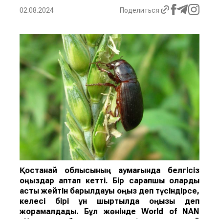
02.08.2024
Поделиться
Қостанай облысының аумағында белгісіз
қоңыздар қаптап кетті. Бір сарапшы оларды
астық жейті
н
барылдауық қоңыз
деп түсіндірсе,
келесі бірі
ұн ш
ыртылдақ қоңызы деп
жорамалдады.
Бұл жөнінде
World of NAN