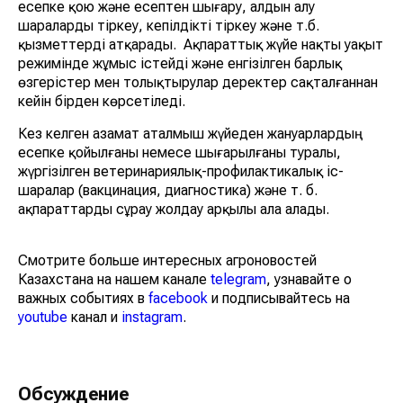
есепке қою және есептен шығару, алдын алу
шараларды тіркеу, кепілдікті тіркеу және т.б.
қызметтерді атқарады. Ақпараттық жүйе нақты уақыт
режимінде жұмыс істейді және енгізілген барлық
өзгерістер мен толықтырулар деректер сақталғаннан
кейін бірден көрсетіледі.
Кез келген азамат аталмыш жүйеден жануарлардың
есепке қойылғаны немесе шығарылғаны туралы,
жүргізілген ветеринариялық-профилактикалық іс-
шаралар (вакцинация, диагностика) және т. б.
ақпараттарды сұрау жолдау арқылы ала алады.
Смотрите больше интересных агроновостей
Казахстана на нашем канале
telegram
, узнавайте о
важных событиях в
facebook
и подписывайтесь на
youtube
канал и
instagram
.
Обсуждение