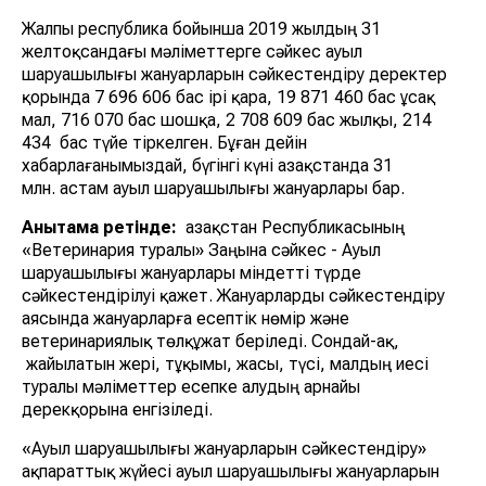
Жалпы республика бойынша 2019 жылдың 31
желтоқсандағы мәліметтерге сәйкес ауыл
шаруашылығы жануарларын сәйкестендіру деректер
қорында 7 696 606 бас ірі қара, 19 871 460 бас ұсақ
мал, 716 070 бас шошқа, 2 708 609 бас жылқы, 214
434 бас түйе тіркелген. Бұған дейін
хабарлағанымыздай, бүгінгі күні Қазақстанда 31
млн. астам ауыл шаруашылығы жануарлары бар.
Анықтама ретінде:
Қазақстан Республикасының
«Ветеринария туралы» Заңына сәйкес - Ауыл
шаруашылығы жануарлары міндетті түрде
сәйкестендірілуі қажет. Жануарларды сәйкестендіру
аясында жануарларға есептік нөмір және
ветеринариялық төлқұжат беріледі. Сондай-ақ,
жайылатын жері, тұқымы, жасы, түсі, малдың иесі
туралы мәліметтер есепке алудың арнайы
дерекқорына енгізіледі.
«Ауыл шаруашылығы жануарларын сәйкестендіру»
ақпараттық жүйесі ауыл шаруашылығы жануарларын