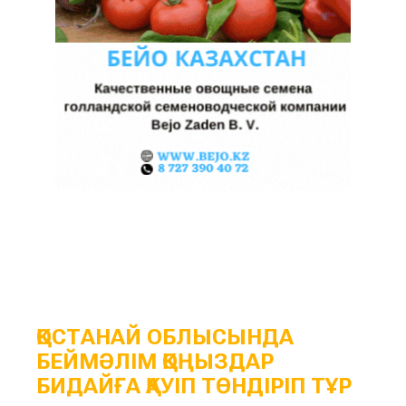
ҚОСТАНАЙ ОБЛЫСЫНДА
БЕЙМӘЛІМ ҚОҢЫЗДАР
БИДАЙҒА ҚАУІП ТӨНДІРІП ТҰР