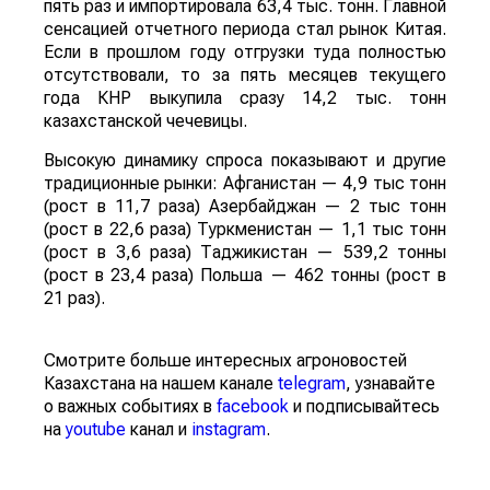
пять раз и импортировала 63,4 тыс. тонн. Главной
сенсацией отчетного периода стал рынок Китая.
Если в прошлом году отгрузки туда полностью
отсутствовали, то за пять месяцев текущего
года КНР выкупила сразу 14,2 тыс. тонн
казахстанской чечевицы.
Высокую динамику спроса показывают и другие
традиционные рынки: Афганистан — 4,9 тыс тонн
(рост в 11,7 раза) Азербайджан — 2 тыс тонн
(рост в 22,6 раза) Туркменистан — 1,1 тыс тонн
(рост в 3,6 раза) Таджикистан — 539,2 тонны
(рост в 23,4 раза) Польша — 462 тонны (рост в
21 раз).
Смотрите больше интересных агроновостей
Казахстана на нашем канале
telegram
, узнавайте
о важных событиях в
facebook
и подписывайтесь
на
youtube
канал и
instagram
.