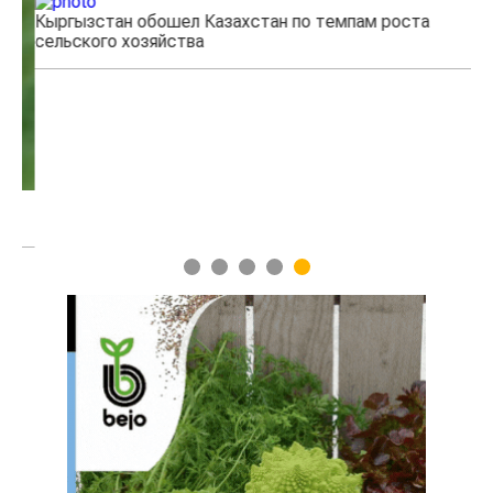
Кыргызстан обошел Казахстан по темпам роста
Ка
сельского хозяйства
эк
1
2
3
4
5