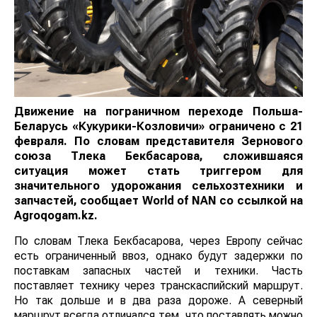
Движение на пограничном переходе Польша-
Беларусь «Кукурики-Козловичи» ограничено с 21
февраля. По словам представителя Зернового
союза Тлека Бекбасарова, сложившаяся
ситуация может стать триггером для
значительного удорожания сельхозтехники и
запчастей, сообщает
World
of
NAN
со ссылкой на
Аgroqogam.kz.
По словам Тлека Бекбасарова, через Европу сейчас
есть ограниченный ввоз, однако будут задержки по
поставкам запасных частей и техники. Часть
поставляет технику через транскаспийский маршрут.
Но так дольше и в два раза дороже. А северный
маршрут всегда отличался тем, что поставлять можно