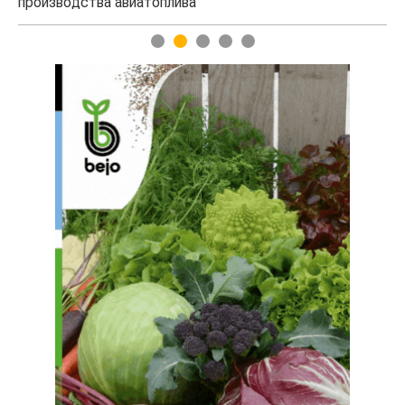
выжигать лазером
1
2
3
4
5