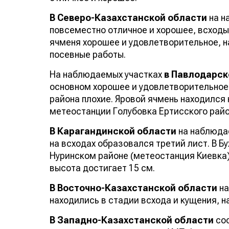
В Северо-Казахстанской области
на н
повсеместно отличное и хорошее, всходы
ячменя хорошее и удовлетворительное, н
посевные работы.
На наблюдаемых участках
в Павлодарск
основном хорошее и удовлетворительное
района плохие. Яровой ячмень находился 
метеостанции Голубовка Ертисского район
В Карагандинской области
на наблюда
на всходах образовался третий лист. В 
Нуринском районе (метеостанция Киевка)
высота достигает 15 см.
В Восточно-Казахстанской области
на
находились в стадии всхода и кущения, на
В Западно-Казахстанской области
сос