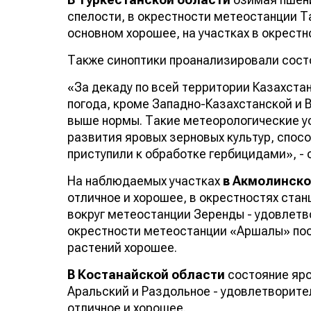
спелости, в окрестности метеостанции Т
основном хорошее, на участках в окрест
Также синоптики проанализировали состо
«За декаду по всей территории Казахст
погода, кроме Западно-Казахстанской и 
выше нормы. Такие метеорологические ус
развития яровых зерновых культур, спос
приступили к обработке гербицидами», -
На наблюдаемых участках
в Акмолинско
отличное и хорошее, в окрестностях стан
вокруг метеостанции Зеренды - удовлетв
окрестности метеостанции «Аршалы» пос
растений хорошее.
В Костанайской области
состояние яро
Аральский и Раздольное - удовлетворите
отличное и хорошее.