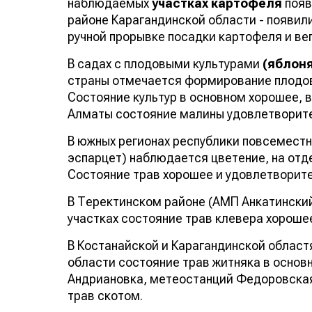
наблюдаемых
участках картофеля
появ
районе Карагандинской области - появили
ручной прорывке посадки картофеля и ве
В садах с плодовыми культурами
(яблоня
страны отмечается формирование плодов –
Состояние культур в основном хорошее, 
Алматы состояние малины удовлетворит
В южных регионах республики повсемест
эспарцет) наблюдается цветение, на отде
Состояние трав хорошее и удовлетворите
В Теректинском районе (АМП Анкатински
участках состояние трав клевера хороше
В Костанайской и Карагандинской област
области состояние трав житняка в основ
Андриановка, метеостанций Федоровская
трав скотом.