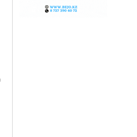
и
и
м