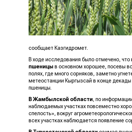
сообщает Казгидромет.
В ходе исследования было отмечено, что
пшеницы
в основном хорошее, посевы во
полях, где много сорняков, заметно угнет
метеостанции Кыргызсай в конце декады
пшеницы.
В Жамбылской области
, по информаци
наблюдаемых участках повсеместно хоро
спелость», вокруг агрометеорологическо
всех участках наблюдается появление со
В Туркестанской области
озимая пшени