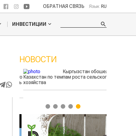
ОБРАТНАЯ СВЯЗЬ
Язык
RU
ИНВЕСТИЦИИ
НОВОСТИ
М
ые
Кыргызстан обошел
радского
Казахстан по темпам роста сельского
фермеры зар
выжигать
хозяйства
экспорте че
1
2
3
4
5