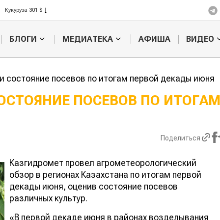
Рис 408 $
Пшеница 423 $
БЛОГИ
МЕДИАТЕКА
АФИША
ВИДЕО
и состояние посевов по итогам первой декады июня
ОСТОЯНИЕ ПОСЕВОВ ПО ИТОГА
Казахстанское
Картофельн
сельхозсырье
войны: коло
используют для
жука будут 
Поделиться
производства
лазером
лива
Казгидромет провел агрометеорологический
обзор в регионах Казахстана по итогам первой
декады июня, оценив состояние посевов
различных культур.
«В первой декаде июня в районах возделывания