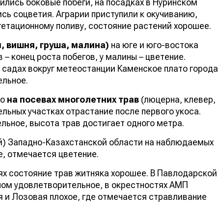
ились боковые побеги, на посадках в Нуринском
сь соцветия. Аграрии приступили к окучиванию,
гетационному поливу, состояние растений хорошее.
, вишня, груша, малина)
на юге и юго-востока
 конец роста побегов, у малины – цветение.
в садах вокруг метеостанции Каменское плато города
ельное.
но
на посевах многолетних трав
(люцерна, клевер,
льных участках отрастание после первого укоса.
льное, высота трав достигает одного метра.
й) Западно-Казахстанской области на наблюдаемых
е, отмечается цветение.
ях состояние трав житняка хорошее. В Павлодарской
ном удовлетворительное, в окрестностях АМП
 и Лозовая плохое, где отмечается стравливание