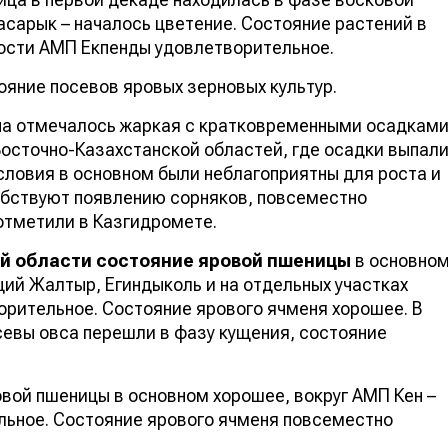
асарык – началось цветение. Состояние растений в
ности АМП Екпенды удовлетворительное.
яние посевов яровых зерновых культур.
ана отмечалось жаркая c кратковременными осадкам
Восточно-Казахстанской областей, где осадки выпал
ловия в основном были неблагоприятны для роста и
обствуют появлению сорняков, повсеместно
 отметили в Казгидромете.
й области состояние яровой пшеницы
в основно
ций Жалтыр, Егиндыколь и на отдельных участках
орительное. Состояние ярового ячменя хорошее. В
евы овса перешли в фазу кущения, состояние
вой пшеницы в основном хорошее, вокруг АМП Кен –
льное. Состояние ярового ячменя повсеместно