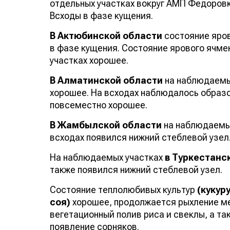
отдельных участках вокруг АМП Федоров
Всходы в фазе кущения.
В Актюбинской области
состояние яров
в фазе кущения. Состояние ярового ячме
участках хорошее.
В Алматинской области
на наблюдаемых
хорошее. На всходах наблюдалось образо
повсеместно хорошее.
В Жамбылской области
на наблюдаемых
всходах появился нижний стеблевой узел
На наблюдаемых участках
в Туркестанс
также появился нижний стеблевой узел.
Состояние теплолюбивых культур
(кукур
соя)
хорошее, продолжается рыхление ме
вегетационный полив риса и свеклы, а та
появление сорняков.