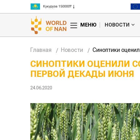
Рис 300000₸
Пшеница 3 класс 125000₸
МЕНЮ
НОВОСТИ
Главная
Новости
Синоптики оценил
СИНОПТИКИ ОЦЕНИЛИ С
ПЕРВОЙ ДЕКАДЫ ИЮНЯ
анские
Жара в Китае может
млн на
поднять цены на
зерно
24.06.2020
авиатоп