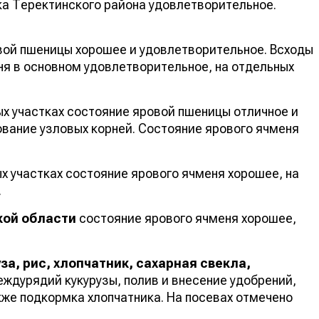
ка Теректинского района удовлетворительное.
ой пшеницы хорошее и удовлетворительное. Всходы
ня в основном удовлетворительное, на отдельных
 участках состояние яровой пшеницы отличное и
вание узловых корней. Состояние ярового ячменя
 участках состояние ярового ячменя хорошее, на
.
кой области
состояние ярового ячменя хорошее,
уза, рис, хлопчатник, сахарная свекла,
ждурядий кукурузы, полив и внесение удобрений,
кже подкормка хлопчатника. На посевах отмечено