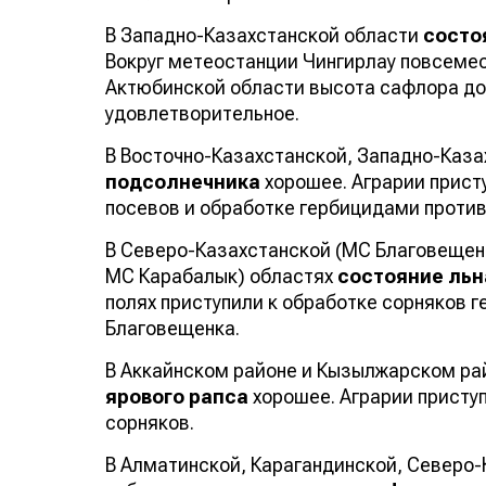
В Западно-Казахстанской области
состо
Вокруг метеостанции Чингирлау повсеме
Актюбинской области высота сафлора дос
удовлетворительное.
В Восточно-Казахстанской, Западно-Каз
подсолнечника
хорошее. Аграрии прист
посевов и обработке гербицидами против
В Северо-Казахстанской (МС Благовещен
МС Карабалык) областях
состояние льн
полях приступили к обработке сорняков 
Благовещенка.
В Аккайнском районе и Кызылжарском ра
ярового рапса
хорошее. Аграрии присту
сорняков.
В Алматинской, Карагандинской, Северо-