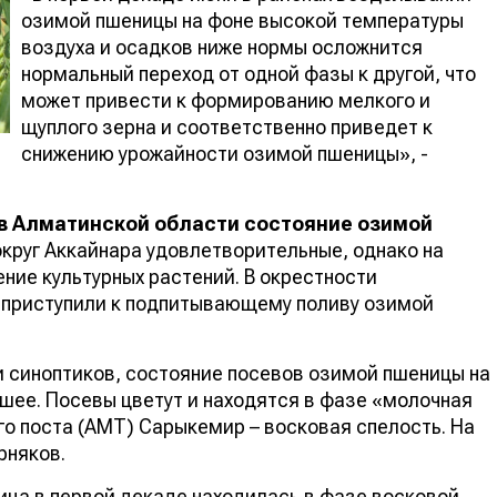
озимой пшеницы на фоне высокой температуры
воздуха и осадков ниже нормы осложнится
нормальный переход от одной фазы к другой, что
может привести к формированию мелкого и
щуплого зерна и соответственно приведет к
снижению урожайности озимой пшеницы», -
в Алматинской области состояние озимой
круг Аккайнара удовлетворительные, однако на
ение культурных растений. В окрестности
 приступили к подпитывающему поливу озимой
и синоптиков, состояние посевов озимой пшеницы на
шее. Посевы цветут и находятся в фазе «молочная
го поста (АМТ) Сарыкемир – восковая спелость. На
рняков.
ца в первой декаде находилась в фазе восковой