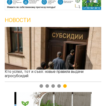
НОВОСТИ
Кто успел, тот и съел: новые правила выдачи
Ка
агросубсидий
пр
1
2
3
4
5