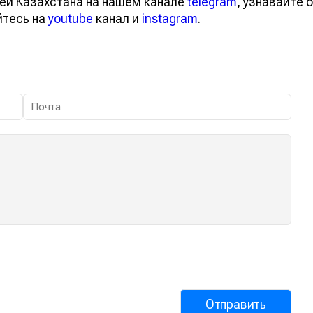
ей Казахстана на нашем канале
telegram
, узнавайте о
йтесь на
youtube
канал и
instagram
.