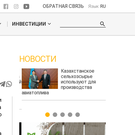
ОБРАТНАЯ СВЯЗЬ
Язык
RU
ИНВЕСТИЦИИ
НОВОСТИ
и
Казахстанское
вила
сельхозсырье
сидий
используют для
производства
авиатоплива
и
а
о
1
2
3
4
5
а