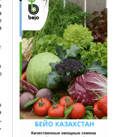
е
а
е
а
т
е
о
ы
н
,
,