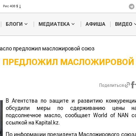
Пшеница 423 $
Ячмень 330 $
Кукуруза 301 $
БЛОГИ
МЕДИАТЕКА
АФИША
ВИДЕО
Рис 408 $
Пшеница 423 $
масло предложил масложировой союз
О ПРЕДЛОЖИЛ МАСЛОЖИРОВОЙ
Кто успел, тот 
съел: новые пра
выдачи агросуб
Поделиться
В Агентства по защите и развитию конкуренци
обсудили меры по сдерживанию цены н
подсолнечное масло, сообщает World of NAN с
ссылкой на Kapital.kz.
По информации президента Масложирового союз