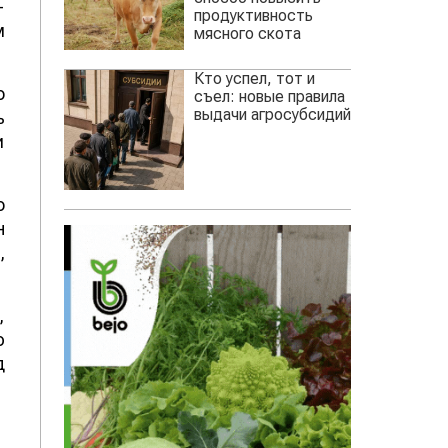
-
продуктивность
м
мясного скота
Кто успел, тот и
о
съел: новые правила
выдачи агросубсидий
ь
и
о
н
,
,
ю
д