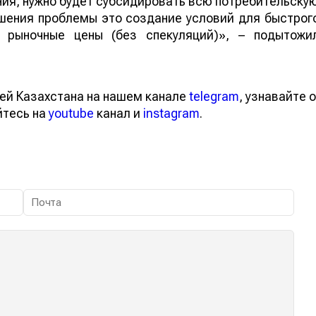
ия, нужно будет субсидировать всю потребительску
шения проблемы это создание условий для быстрог
е рыночные цены (без спекуляций)», – подытожи
ей Казахстана на нашем канале
telegram
, узнавайте о
йтесь на
youtube
канал и
instagram
.