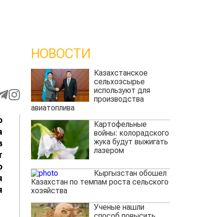
НОВОСТИ
Казахстанское
сельхозсырье
используют для
производства
авиатоплива
о
Картофельные
а
войны: колорадского
жука будут выжигать
з
лазером
т
о
Кыргызстан обошел
я
Казахстан по темпам роста сельского
я
хозяйства
Ученые нашли
способ повысить