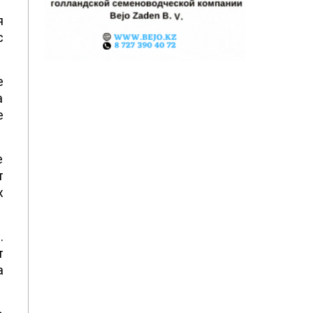
я
с
е
а
е
е
т
х
.
т
а