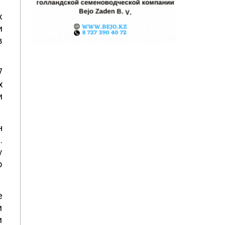
х
и
в
7
х
и
н
.
у
о
е
и
и