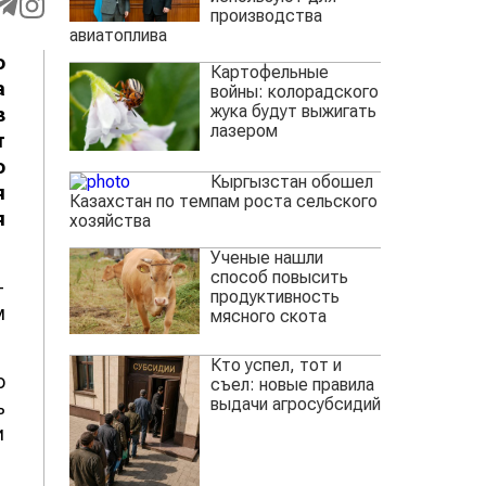
производства
авиатоплива
о
Картофельные
а
войны: колорадского
жука будут выжигать
з
лазером
т
о
Кыргызстан обошел
я
Казахстан по темпам роста сельского
я
хозяйства
Ученые нашли
способ повысить
-
продуктивность
м
мясного скота
Кто успел, тот и
о
съел: новые правила
выдачи агросубсидий
ь
и