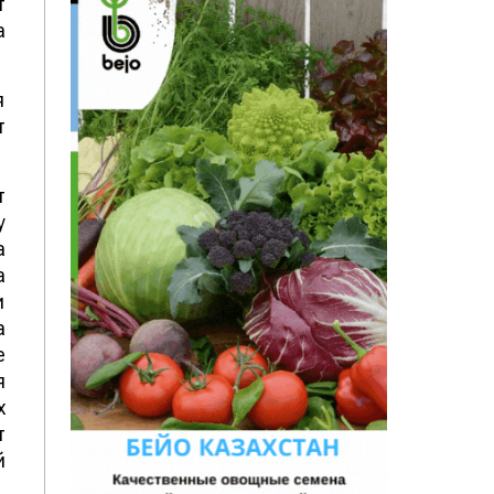
т
а
я
т
т
у
а
а
и
а
е
я
х
т
й