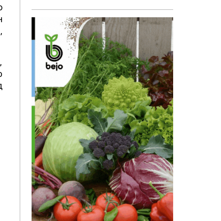
о
н
,
,
ю
д