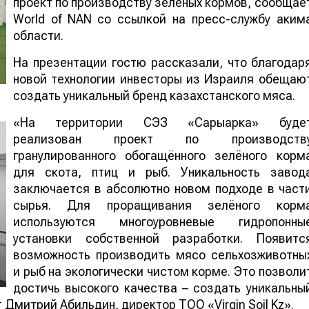
проект по производству зелёных кормов, сообщае
World of NAN со ссылкой на пресс-службу аким
области.
На презентации гостю рассказали, что благодар
новой технологии инвесторы из Израиля обещаю
создать уникальный бренд казахстанского мяса.
«На территории СЭЗ «Сарыарка» буде
реализован проект по производств
гранулированного обогащённого зелёного корм
для скота, птиц и рыб. Уникальность завод
заключается в абсолютно новом подходе в част
сырья. Для проращивания зелёного корм
используются многоуровневые гидропонны
установки собственной разработки. Появитс
возможность производить мясо сельхозживотны
и рыб на экологически чистом корме. Это позволи
достичь высокого качества – создать уникальны
 Дмитрий Абильдин, директор ТОО «Virgin Soil Kz».