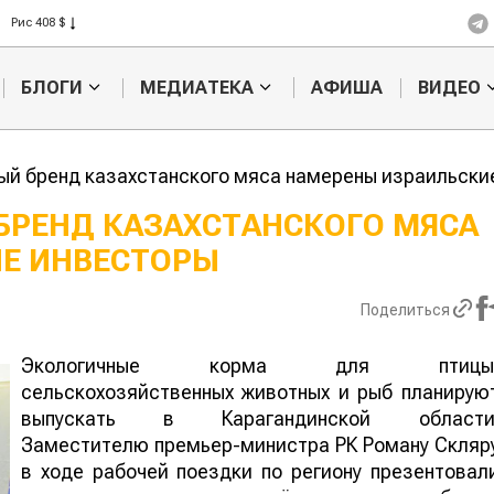
Пшеница 423 $
Ячмень 330 $
Кукуруза 301 $
БЛОГИ
МЕДИАТЕКА
АФИША
ВИДЕО
Рис 408 $
Пшеница 423 $
ый бренд казахстанского мяса намерены израильски
БРЕНД КАЗАХСТАНСКОГО МЯСА
Е ИНВЕСТОРЫ
Кто успел, тот и
Казахстанск
съел: новые правила
сельхозсыр
выдачи агросубсидий
используют 
Поделиться
производств
авиатоплива
Экологичные корма для птицы
сельскохозяйственных животных и рыб планирую
выпускать в Карагандинской области
Заместителю премьер-министра РК Роману Скляр
в ходе рабочей поездки по региону презентовал