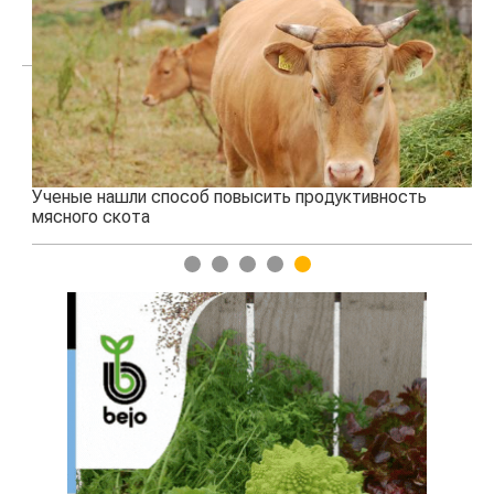
Ученые нашли способ повысить продуктивность
Жа
мясного скота
1
2
3
4
5