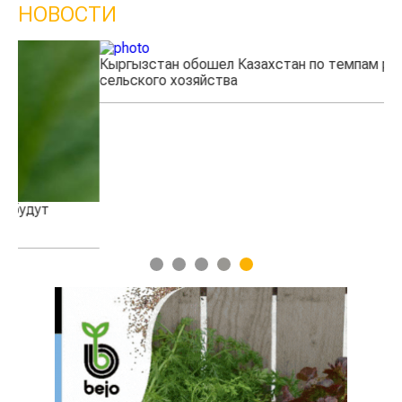
НОВОСТИ
Кыргызстан обошел Казахстан по темпам роста
Ка
сельского хозяйства
эк
1
2
3
4
5