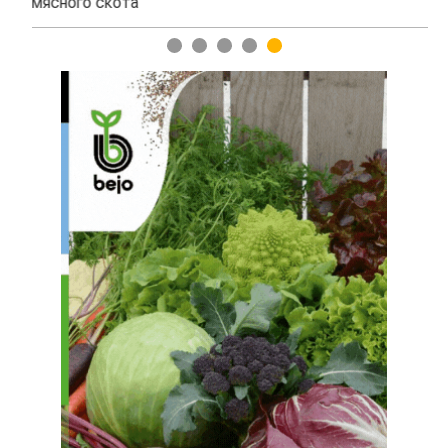
мясного скота
1
2
3
4
5