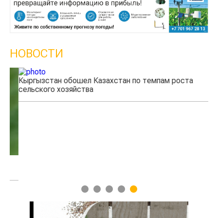
НОВОСТИ
Кыргызстан обошел Казахстан по темпам роста
Ка
сельского хозяйства
эк
1
2
3
4
5