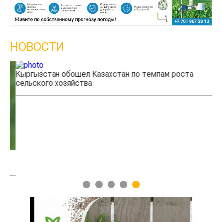
НОВОСТИ
Кыргызстан обошел Казахстан по темпам роста
Ка
сельского хозяйства
эк
1
2
3
4
5