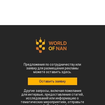
По данным китайских метеорологических служб,
наиболее сложная ситуация складывается в
северных регионах страны. В провинции
Шаньдун, которая обеспечивает около 10%
производства кукурузы в Китае, температура
воздуха достигает 35–38 °C. В Синьцзяне, одном
из крупнейших центров выращивания хлопка,
столбики термометров местами приближаются к
50 °C.
Высокие температуры пришлись на период
цветения и налива зерна, когда растения
особенно чувствительны к жаре. Кроме того,
повышенная влажность создает благоприятные
условия для распространения вредителей и
болезней. Власти уже рекомендовали аграриям
увеличить объемы орошения и принять
дополнительные меры для защиты посевов.
Пока речь идет лишь о рисках, а не о
фактическом неурожае. Оценить масштаб
возможных потерь удастся только после начала