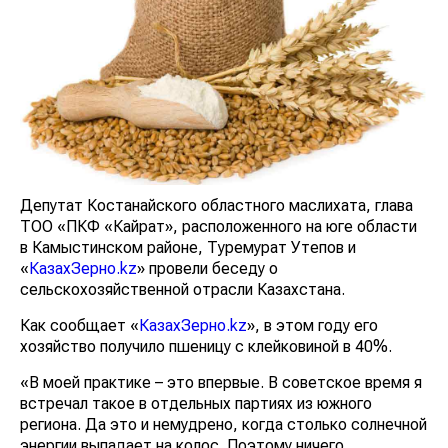
Депутат Костанайского областного маслихата, глава
ТОО «ПКФ «Кайрат», расположенного на юге области
в Камыстинском районе, Туремурат Утепов и
«
КазахЗерно.kz
» провели беседу о
сельскохозяйственной отрасли Казахстана.
Как сообщает «
КазахЗерно.kz
», в этом году его
хозяйство получило пшеницу с клейковиной в 40%.
«В моей практике – это впервые. В советское время я
встречал такое в отдельных партиях из южного
региона. Да это и немудрено, когда столько солнечной
энергии выпадает на колос. Поэтому ничего