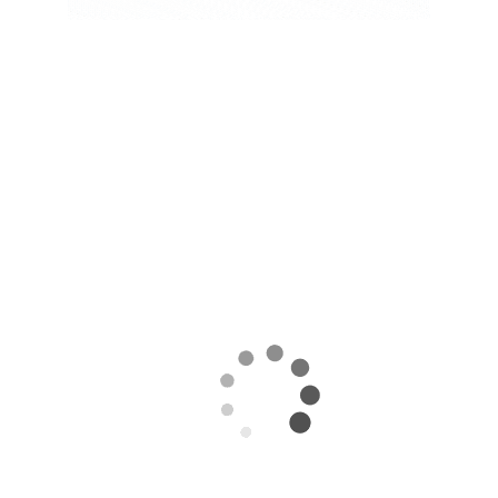
ЖАРА В КИТАЕ МОЖЕТ
ПОДНЯТЬ ЦЕНЫ НА ЗЕРНО
06.08.2026
Поделиться
Экстремальная жара охватила ключевые
сельскохозяйственные регионы Китая.
Власти страны предупреждают о возможных
потерях урожая кукурузы, риса, хлопка и сои
именно в самый важный период их
развития, сообщает
World
of
NAN