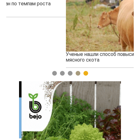
Ученые нашли способ повысить продуктивность
Жа
мясного скота
1
2
3
4
5