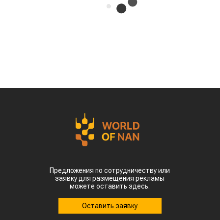
Казахстана совершили масштабный прорыв
на мировом рынке зернобобовых, продав за
рубеж более 93 тыс тонн чечевицы,
сообщает
World
of
NAN
.
По данным Lsm.kz, этот объем сразу в 6,7 раза
превысил показатели аналогичного периода
прошлого года. Суммарная экспортная выручка
отечественных производителей приблизилась к
отметке в $35 млн.
Казахстанскую чечевицу активно закупают 23
страны мира. Ключевым торговым партнером
остается Турция, которая увеличила закупки в
пять раз и импортировала 63,4 тыс. тонн.
Главной сенсацией отчетного периода стал
рынок Китая. Если в прошлом году отгрузки туда
полностью отсутствовали, то за пять месяцев
текущего года КНР выкупила сразу 14,2 тыс.
тонн казахстанской чечевицы.
Высокую динамику спроса показывают и другие