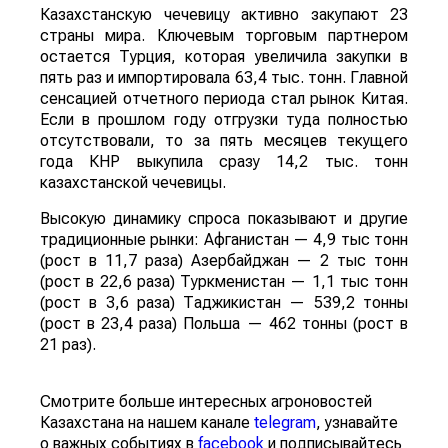
Казахстанскую чечевицу активно закупают 23
страны мира. Ключевым торговым партнером
остается Турция, которая увеличила закупки в
пять раз и импортировала 63,4 тыс. тонн. Главной
сенсацией отчетного периода стал рынок Китая.
Если в прошлом году отгрузки туда полностью
отсутствовали, то за пять месяцев текущего
года КНР выкупила сразу 14,2 тыс. тонн
казахстанской чечевицы.
Высокую динамику спроса показывают и другие
традиционные рынки: Афганистан — 4,9 тыс тонн
(рост в 11,7 раза) Азербайджан — 2 тыс тонн
(рост в 22,6 раза) Туркменистан — 1,1 тыс тонн
(рост в 3,6 раза) Таджикистан — 539,2 тонны
(рост в 23,4 раза) Польша — 462 тонны (рост в
21 раз).
Смотрите больше интересных агроновостей
Казахстана на нашем канале
telegram
, узнавайте
о важных событиях в
facebook
и подписывайтесь