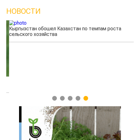
НОВОСТИ
Кыргызстан обошел Казахстан по темпам роста
Ка
сельского хозяйства
эк
1
2
3
4
5