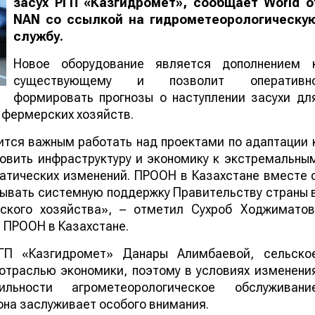
засух РГП «Казгидромет», сообщает
World
o
NAN
со ссылкой на гидрометеорологическу
службу.
Новое оборудование является дополнением 
существующему и позволит оперативн
формировать прогнозы о наступлении засухи дл
 фермерских хозяйств.
ится важным работать над проектами по адаптации 
овить инфраструктуру и экономику к экстремальны
атических изменений. ПРООН в Казахстане вместе 
ывать системную поддержку Правительству страны 
ского хозяйства», – отметил Сухроб Ходжиматов
 ПРООН в Казахстане.
ГП «Казгидромет» Данары Алимбаевой, сельско
отраслью экономики, поэтому в условиях изменени
льности агрометеорологическое обслуживани
она заслуживает особого внимания.