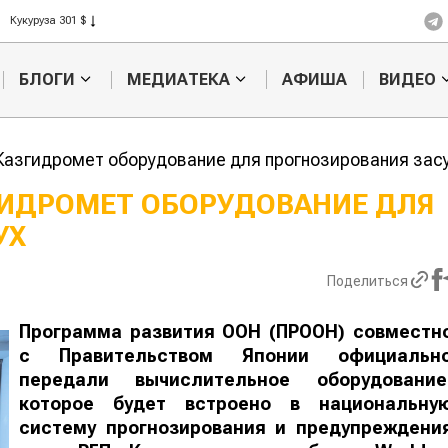
Рис 408 $
Пшеница 423 $
БЛОГИ
МЕДИАТЕКА
АФИША
ВИДЕО
Казгидромет оборудование для прогнозирования зас
ГИДРОМЕТ ОБОРУДОВАНИЕ ДЛЯ
УХ
Кыргызстан обошел
Ученые нашли
 темпам роста сельского
способ повысить
продуктивность
Поделиться
мясного скота
Программа развития ООН (ПРООН) совместн
с Правительством Японии официальн
передали вычислительное оборудование
которое будет встроено в национальну
систему прогнозирования и предупреждени