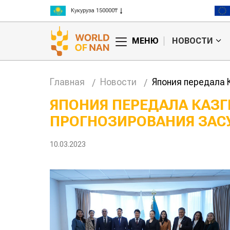
Рис 300000₸
Пшеница 3 класс 125000₸
МЕНЮ
НОВОСТИ
Главная
Новости
Япония передала 
ЯПОНИЯ ПЕРЕДАЛА КАЗ
ПРОГНОЗИРОВАНИЯ ЗАС
ое
Картофельные
е
войны: колорадского
Казахстан по
для
жука будут выжигать
хозяйства
10.03.2023
а
лазером