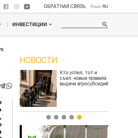
ОБРАТНАЯ СВЯЗЬ
Язык
RU
ИНВЕСТИЦИИ
ух
НОВОСТИ
Кто успел, тот и
съел: новые правила
выдачи агросубсидий
авиатоплива
о
о
,
1
2
3
4
5
ю
я