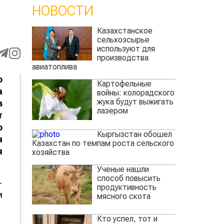
НОВОСТИ
Казахстанское
сельхозсырье
используют для
производства
авиатоплива
о
Картофельные
а
войны: колорадского
жука будут выжигать
з
лазером
т
о
Кыргызстан обошел
я
Казахстан по темпам роста сельского
я
хозяйства
Ученые нашли
способ повысить
-
продуктивность
м
мясного скота
Кто успел, тот и