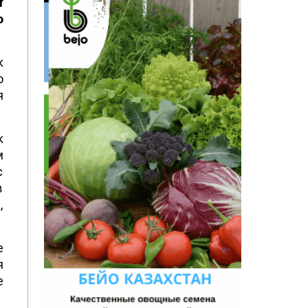
f
ю
к
о
я
к
м
с
в
,
е
я
е