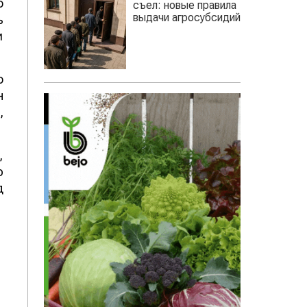
о
съел: новые правила
выдачи агросубсидий
ь
и
о
н
,
,
ю
д