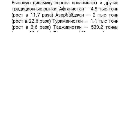
Высокую динамику спроса показывают и другие
традиционные рынки: Афганистан — 4,9 тыс тонн
(рост в 11,7 раза) Азербайджан — 2 тыс тонн
(рост в 22,6 раза) Туркменистан — 1,1 тыс тонн
(рост в 3,6 раза) Таджикистан — 539,2 тонны
(рост в 23,4 раза) Польша — 462 тонны (рост в
21 раз).
Смотрите больше интересных агроновостей
Казахстана на нашем канале
telegram
, узнавайте
о важных событиях в
facebook
и подписывайтесь
на
youtube
канал и
instagram
.
Обсуждение