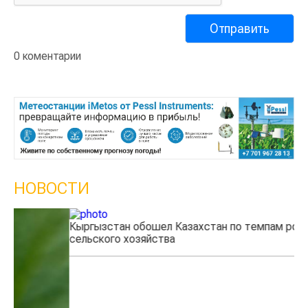
0 коментарии
НОВОСТИ
Кыргызстан обошел Казахстан по темпам роста
Ка
сельского хозяйства
эк