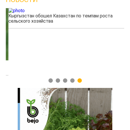
Кыргызстан обошел Казахстан по темпам роста
Ка
сельского хозяйства
эк
1
2
3
4
5