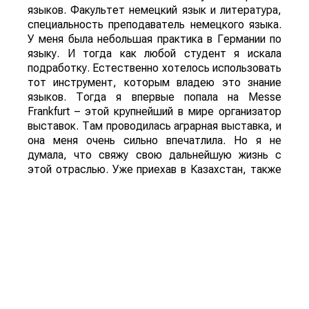
языков. Факультет немецкий язык и литература,
специальность преподаватель немецкого языка.
У меня была небольшая практика в Германии по
языку. И тогда как любой студент я искала
подработку. Естественно хотелось использовать
тот инструмент, которым владею это знание
языков. Тогда я впервые попала на Messe
Frankfurt – этой крупнейший в мире организатор
выставок. Там проводилась аграрная выставка, и
она меня очень сильно впечатлила. Но я не
думала, что свяжу свою дальнейшую жизнь с
этой отраслью. Уже приехав в Казахстан, также
искала выставки и снова попала в аграрную
тематику. Первые шаги делала в атакенте. Я
очень благодарна руководству атакента. Там
была очень хорошая школа и замечательная
команда. Именно в атакенте я выросла и дошла
до профессионального уровня. А потом уже
пошла в самостоятельно плавание, и вот уже
почти 15 лет организовываю выставки
самостоятельно как ExpoGroup.