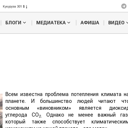
Кукуруза 301 $
Рис 408 $
Пшеница 423 $
БЛОГИ
МЕДИАТЕКА
АФИША
ВИДЕО
Всем известна проблема потепления климата н
Нужна ли
Кто похитил
планете. И большинство людей читают чт
млн тенге у 
основным «виновником» является диокси
НАНОЦ?
углерода СО
Однако не менее важный газ
2.
хозяйственная перепись в
который также способствует климатически
ане?