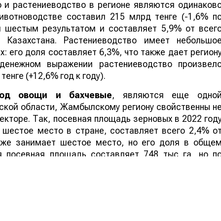
о и растениеводство в регионе являются одинаков
ивотноводстве составил 215 млрд тенге (-1,6% п
я шестым результатом и составляет 5,9% от всег
 Казахстана. Растениеводство имеет небольшо
: его доля составляет 6,3%, что также дает регион
денежном выражении растениеводство произвел
енге (+12,6% год к году).
од овощи и бахчевые
, являются еще одно
ской области, Жамбылскому региону свойственны н
кторе. Так, посевная площадь зерновых в 2022 год
а шестое место в стране, составляет всего 2,4% о
кже занимает шестое место, но его доля в обще
 посевная площадь составляет 748 тыс га, но п
демонстрировал хорошие показатели. Например, п
твертое место с долей почти в 10%. По площадям
н занимает второе место с долей в 16%. Кроме того
 занимает шестое место: общая площадь составил
 региона в тепличных площадях невелика и составляе