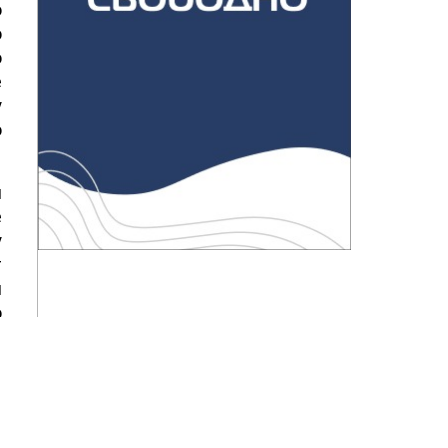
о
о
о
е
у
о
й
е
у
т
м
о
о
,
,
а
т