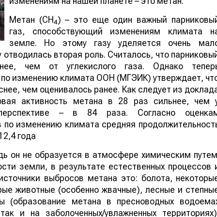
изменениям на нашей планете – это метан.
Метан (СН
) – это еще один важный парниковы
4
газ, способствующий изменениям климата н
земле. Но этому газу уделяется очень мал
 отводилась вторая роль. Считалось, что парниковы
ее, чем от углекислого газа. Однако тепер
 по изменению климата ООН (МГЭИК) утверждает, чт
нее, чем оценивалось ранее. Как следует из доклад
овая активность метана в 28 раз сильнее, чем 
 перспективе – в 84 раза. Согласно оценка
в по изменению климата средняя продолжительност
12,4 года
дь он не образуется в атмосфере химическим путем
сти земли, в результате естественных процессов 
источники выбросов метана это: болота, некоторы
рые животные (особенно жвачные), лесные и степны
ты (образование метана в пресноводных водоема
так и на заболоченных/увлажненных территориях)