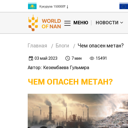
Кукуруза 150000₸
Рис 300000₸
Пшеница 3 класс 125000₸
МЕНЮ
НОВОСТИ
Главная
Блоги
Чем опасен метан?
03 май 2023
7 мин
15491
Автор: Кезембаева Гульмира
ЧЕМ ОПАСЕН МЕТАН?
бъем
Состояние
г проходит
сельского хозяйства
НАНОЦ?
в Жамбылской
области
сельско
Казахст