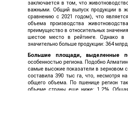
заключается в том, что животноводств
важными. Общий выпуск продукции в ж
сравнению с 2021 годом), что являетс
объема производства животноводства
преимущество в относительных значениях
шестое место в рейтинге. Однако в 
значительно больше продукции: 364 млрд т
Большие площади, выделенные п
особенностью региона. Подобно Алматин
самые высокие показатели в зерновом се
составила 390 тыс га, что, несмотря н
общего объема. По пшенице регион та
объеме страны еще ниже: 1,2%. Общая
некоторым видам продукции регион про
ячменю и кукурузе Жамбыл занимает че
выделенным под овощи и бахчевые, регио
по площади теплиц Жамбылская область
233 тыс. кв. м. Тем не менее общая доля