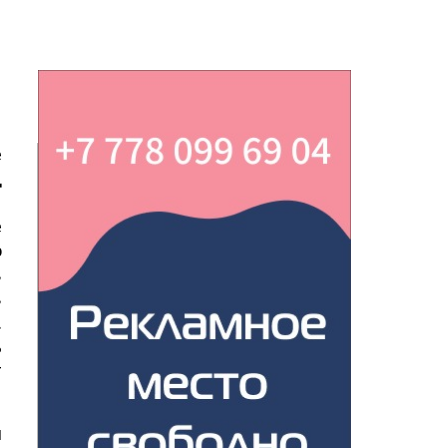
е
д
1
е
о
в
з
.
ь
т
и