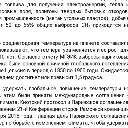
е топлива для получения электроэнергии, тепла 
исовые поля, полигоны твердых бытовых отходов
я промышленность (метан угольных пластов), добыч
от 50 до 65% общих выбросов CH
приходится н
4
) среднегодовая температура на планете составлял
оказывают, что температура меняется и ее рост дл
10 лет. Согласно отчету МГЭИК выбросы парниковы
ека были основной причиной глобального потеплени
ле Цельсия в период с 1850 по 1900 годы. Ожидается
реднем достигнет или превысит 1,5 градуса.
 удержать глобальное повышение температуры н
 с этим были приняты международные соглашения 
лимата, Киотский протокол и Парижское соглашение
ением 21-й Конференции сторон Рамочной конвенци
ря 2015 года. Главная цель Парижского соглашени
ер по борьбе с изменением климата, чтобы удержат