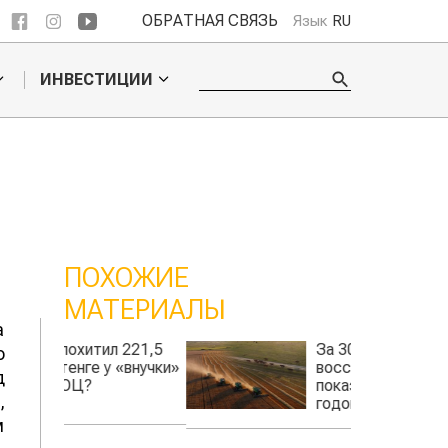
ОБРАТНАЯ СВЯЗЬ
Язык
RU
ИНВЕСТИЦИИ
ПОХОЖИЕ
МАТЕРИАЛЫ
а
 221,5
За 30 лет АПК лишь
о
«внучки»
восстановил
д
показатели 1990-х
,
годов?
м