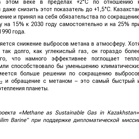
 в этом веке в пределах +2°C по отношению 
даже снизить этот показатель до +1,5°C. Казахста
ние и принял на себя обязательства по сокращени
у на 15% к 2030 году самостоятельно и на 25% пр
990 года.
яется снижение выбросов метана в атмосферу. Хот
так долго, как углекислый газ, он гораздо боле
го, что намного эффективнее поглощает тепло
емли способствовало бы уменьшению климатически
имеется больше решении по сокращению выбросо
О
и обращение с метаном – это самый быстрый 
2
тепления планеты.
екта «Methane as Sustainable Gas in Kazakhstan»
lim Barine” при поддержке дипломатической мисси