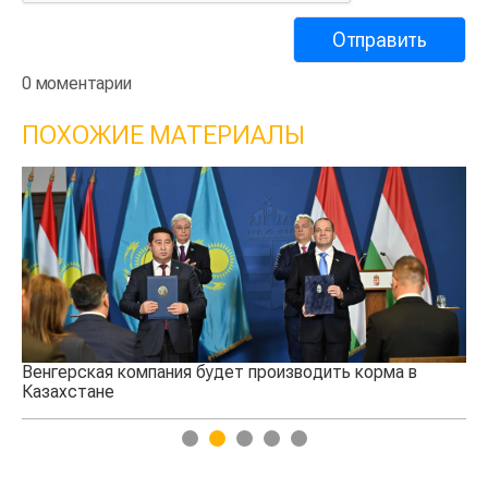
0 моментарии
ПОХОЖИЕ МАТЕРИАЛЫ
Венгерская компания будет производить корма в
Ки
Казахстане
пр
1
2
3
4
5