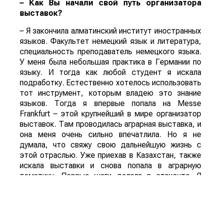
– Как Вы начали свой путь организатора
выставок?
– Я закончила алматинский институт иностранных
языков. Факультет немецкий язык и литература,
специальность преподаватель немецкого языка.
У меня была небольшая практика в Германии по
языку. И тогда как любой студент я искала
подработку. Естественно хотелось использовать
тот инструмент, которым владею это знание
языков. Тогда я впервые попала на Messe
Frankfurt – этой крупнейший в мире организатор
выставок. Там проводилась аграрная выставка, и
она меня очень сильно впечатлила. Но я не
думала, что свяжу свою дальнейшую жизнь с
этой отраслью. Уже приехав в Казахстан, также
искала выставки и снова попала в аграрную
тематику. Первые шаги делала в атакенте. Я
очень благодарна руководству атакента. Там
была очень хорошая школа и замечательная
команда. Именно в атакенте я выросла и дошла
до профессионального уровня. А потом уже