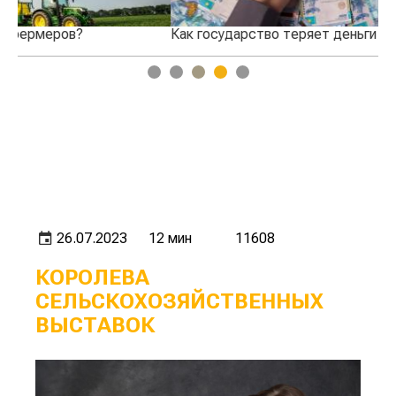
Как государство теряет деньги через СПК?
Кт
1
2
3
4
5
26.07.2023
12 мин
11608
КОРОЛЕВА
СЕЛЬСКОХОЗЯЙСТВЕННЫХ
ВЫСТАВОК