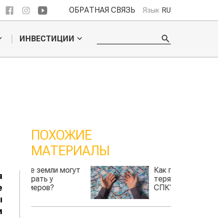
ОБРАТНАЯ СВЯЗЬ
Язык
RU
ИНВЕСТИЦИИ
ПОХОЖИЕ
МАТЕРИАЛЫ
 могут
Как государство
я
теряет деньги через
е
СПК?
ы
и