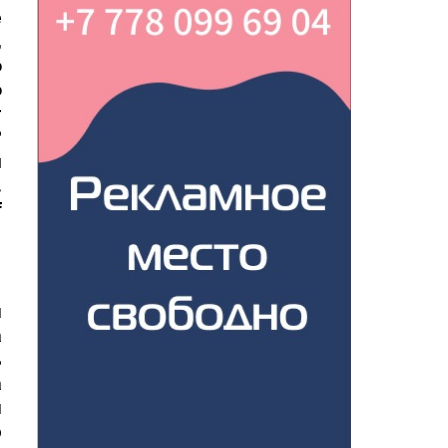
е
,
о
о
т
?
и
.
f
и
а
ь
а
я
ю