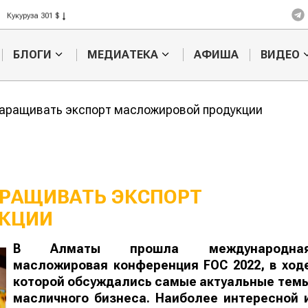
Кукуруза 301 $
Рис 408 $
Пшеница 423 $
БЛОГИ
МЕДИАТЕКА
АФИША
ВИДЕО
наращивать экспорт масложировой продукции
АРАЩИВАТЬ ЭКСПОРТ
КЦИИ
Кажется ты уже
Какие земли
В Алматы прошла международна
миллионер, но так не
отобрать у
масложировая конференция FOC 2022, в ход
получилось
фермеров?
которой обсуждались самые актуальные тем
масличного бизнеса. Наиболее интересной 