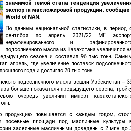
значимой темой стала тенденция увеличени
экспорта масложировой продукции, сообщае
World
of
NAN
.
По данным национальной статистики, в период 
сентября по апрель 2021/22 МГ экспор
нерафинированного и рафинированног
подсолнечного масла из Казахстана увеличился н
редыдущего сезона и составил 96 тыс тонн. Самы
ал апрель, где увеличение поставок подсолнечног
прошлого года и достигло 20 тыс тонн.
нского подсолнечного масла вошли Узбекистан – 3
2 раза больше показателя предыдущего сезона, тройк
свою очередь увеличил импорт казахстанског
онн.
ю продукцию повышается с каждым годом, стои
ся посевные площади под масличные культуры 
тории засеянные масличными доведены с 2 млн до 