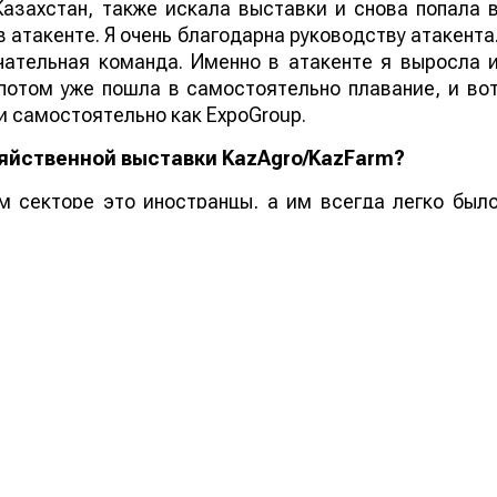
Казахстан, также искала выставки и снова попала 
 атакенте. Я очень благодарна руководству атакента
ательная команда. Именно в атакенте я выросла 
потом уже пошла в самостоятельно плавание, и во
и самостоятельно как ExpoGroup.
зяйственной выставки KazAgro/KazFarm?
м секторе это иностранцы, а им всегда легко был
у перед проведением первой выставки формат
й холдинг КазАгро. И получила у них разрешение та
ся так, не потому что это национальный холдинг, 
. Это коротко емко и понятно.
ыставку
KazAgro/KazFarm?
дим выставки и в других странах Центральной Азии
аждая страна она уникальна своими особенностям
табные площади, соответственно необходима мощна
дарствах нет необходимости в этой техники. Поэтом