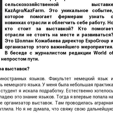
сельскохозяйственной выставк
KazAgro/KazFarm. Это уникальное событие
которое помогает фермерам узнать 
новинках отрасли и облегчить себе работу. Н
кто стоит за выставкой? Кто помогае
отрасли не стоять на месте и развиваться
Это Шолпан Кожабаева директор ExpoGroup 
организатор этого важнейшего мероприятия
В беседе с журналистом редакции
World
o
 непростом пути.
ра выставок?
иностранных языков. Факультет немецкий язык 
ь немецкого языка. У меня была небольшая практик
 студент я искала подработку. Естественно хотелос
ладею это знание языков. Тогда я впервые попала н
ре организатор выставок. Там проводилась аграрна
атлила. Но я не думала, что свяжу свою дальнейшу