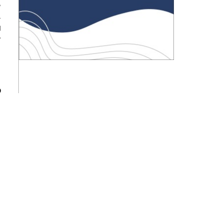
в
.
и
т
о
а
к
а
.
и
я
у