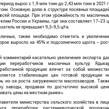
период вырос с 1,9 млн тонн до 2,43 млн тонн в 2021 г
 тонн. Основную долю в структуре посевных площаде
 всей площади. При этом урожайность по масличны
телям России и Украины, где она составляет 17–23 ц
азатель не превышает 9,3–9,5 ц/га.
личных, также необходимо отметить и увеличени
орое выросло на 45% и подсолнечного шрота – рос
й комментарий касательно увеличения экспорта да
ции переработчиков масличных культур Ядыка
еработанной продукции влечет за собой множеств
вляется стабилизация цен готовой продукции н
чь из-за роста загруженности маслозаводов. Такж
ьку заводы, продавая по достаточно высокой цен
живать цены на местном рынке».
тавители министерства сельского хозяйства в лиц
нта переработки растениеводческой продукци