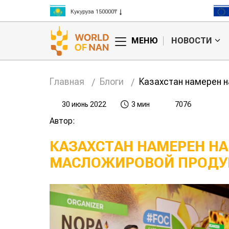
Кукуруза 150000₸
Рис 300000₸
Пшеница 3 класс 125000₸
МЕНЮ
НОВОСТИ
Главная
Блоги
Казахстан намерен 
30 июнь 2022
3 мин
7076
Автор:
КАЗАХСТАН НАМЕРЕН Н
МАСЛОЖИРОВОЙ ПРОДУ
едит в войне
Королева
отчиков и
ов?
сельскохозяйственных выставок