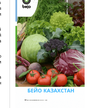
в
я
и
й
й
а
о
о
а
н