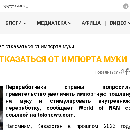
Ячмень 330 $
Кукуруза 301 $
Рис 408 $
БЛОГИ
МЕДИАТЕКА
АФИША
ВИДЕО
Пшеница 423 $
т отказаться от импорта муки
ТКАЗАТЬСЯ ОТ ИМПОРТА МУК
Казахстанское
Картофельн
Поделиться
сельхозсырье
войны: коло
используют для
жука будут 
производства
лазером
Переработчики страны попросил
лива
правительство увеличить импортную пошлин
на муку и стимулировать внутренню
переработку, сообщает
World
of
NAN
с
ссылкой на tolonews.com.
Напомним, Казахстан в прошлом 2023 год