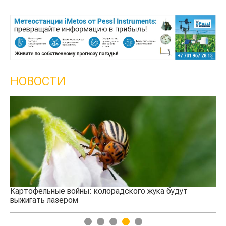
НОВОСТИ
Кы
се
Картофельные войны: колорадского жука будут
выжигать лазером
1
2
3
4
5