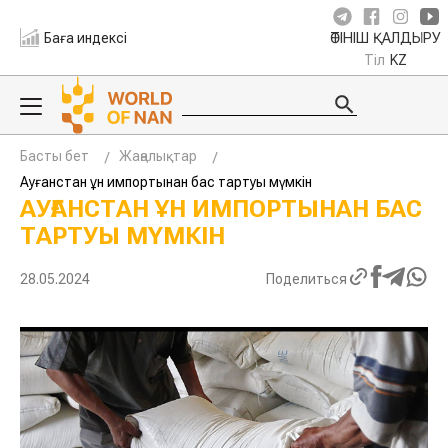
Баға индексі
ӨТІНІШ ҚАЛДЫРУ
Тіл
KZ
Басты бет
Жаңалықтар
Ауғанстан ұн импортынан бас тартуы мүмкін
АУҒАНСТАН ҰН ИМПОРТЫНАН БАС
ТАРТУЫ МҮМКІН
28.05.2024
Поделиться