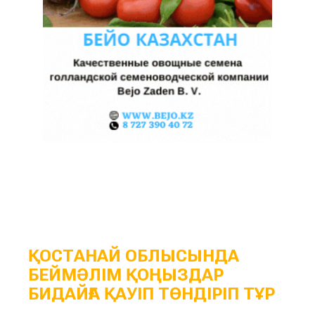
ҚОСТАНАЙ ОБЛЫСЫНДА
БЕЙМӘЛІМ ҚОҢЫЗДАР
БИДАЙҒА ҚАУІП ТӨНДІРІП ТҰР