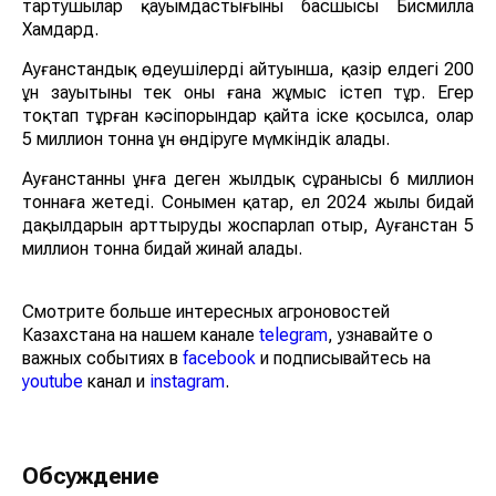
тартушылар қауымдастығының басшысы Бисмилла
Хамдард.
Ауғанстандық өңдеушілердің айтуынша, қазір елдегі 200
ұн зауытының тек оны ғана жұмыс істеп тұр. Егер
тоқтап тұрған кәсіпорындар қайта іске қосылса, олар
5 миллион тонна ұн өндіруге мүмкіндік алады.
Ауғанстанның ұнға деген жылдық сұранысы 6 миллион
тоннаға жетеді. Сонымен қатар, ел 2024 жылы бидай
дақылдарын арттыруды жоспарлап отыр, Ауғанстан 5
миллион тонна бидай жинай алады.
Смотрите больше интересных агроновостей
Казахстана на нашем канале
telegram
, узнавайте о
важных событиях в
facebook
и подписывайтесь на
youtube
канал и
instagram
.
Обсуждение