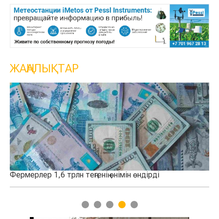
ЖАҢАЛЫҚТАР
лер 1,6 трлн теңгенің өнімін өндірді
Қазақстанда
қосылды
1
2
3
4
5