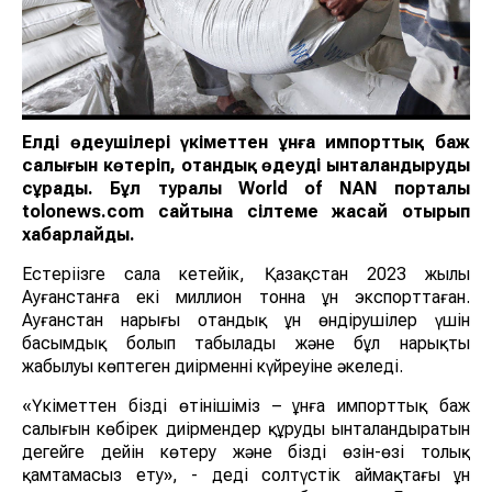
Елдің өңдеушілері үкіметтен ұнға импорттық баж
салығын көтеріп, отандық өңдеуді ынталандыруды
сұрады. Бұл туралы World of NAN порталы
tolonews.com сайтына сілтеме жасай отырып
хабарлайды.
Естеріңізге сала кетейік, Қазақстан 2023 жылы
Ауғанстанға екі миллион тонна ұн экспорттаған.
Ауғанстан нарығы отандық ұн өндірушілер үшін
басымдық болып табылады және бұл нарықтың
жабылуы көптеген диірменнің күйреуіне әкеледі.
«Үкіметтен біздің өтінішіміз – ұнға импорттық баж
салығын көбірек диірмендер құруды ынталандыратын
деңгейге дейін көтеру және бізді өзін-өзі толық
қамтамасыз ету», - деді солтүстік аймақтағы ұн