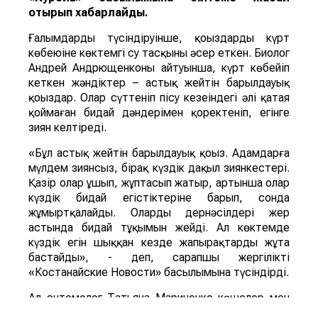
отырып хабарлайды.
Ғалымдардың түсіндіруінше, қоңыздардың күрт
көбеюіне көктемгі су тасқыны әсер еткен. Биолог
Андрей Андрющенконың айтуынша, күрт көбейіп
кеткен жәндіктер – астық жейтін барылдауық
қоңыздар. Олар сүттеніп пісу кезеңіндегі әлі қатая
қоймаған бидай дәндерімен қоректеніп, егінге
зиян келтіреді.
«Бұл астық жейтін барылдауық қоңыз. Адамдарға
мүлдем зиянсыз, бірақ күздік дақыл зиянкестері.
Қазір олар ұшып, жұптасып жатыр, артынша олар
күздік бидай егістіктеріне барып, сонда
жұмыртқалайды. Олардың дернәсілдері жер
астында бидай тұқымын жейді. Ал көктемде
күздік егін шыққан кезде жапырақтарды жұта
бастайды», - деп, сарапшы жергілікті
«Костанайские Новости» басылымына түсіндірді.
Ал энтомолог Татьяна Мариненко көшелер мен
аулаларды ұн шыртылдақ қоңыздары басып алды