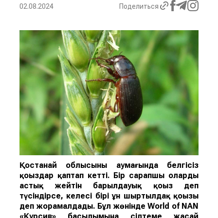
02.08.2024
Поделиться
Қостанай облысының аумағында белгісіз
қоңыздар қаптап кетті. Бір сарапшы оларды
астық жейті
н
барылдауық қоңыз
деп
түсіндірсе, келесі бірі
ұн ш
ыртылдақ қоңызы
деп жорамалдады.
Бұл жөнінде
World of NAN
«Курсив» басылымына сілтеме жасай