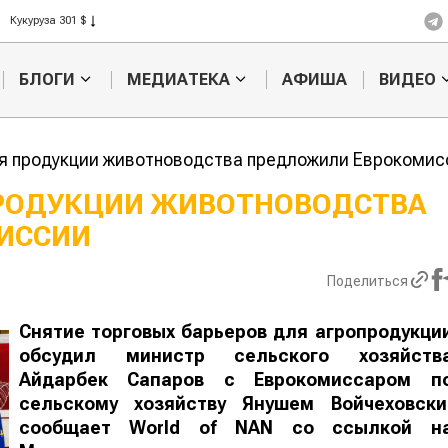
Рис 408 $
Пшеница 423 $
БЛОГИ
МЕДИАТЕКА
АФИША
ВИДЕО
я продукции животноводства предложили Еврокомис
ПРОДУКЦИИ ЖИВОТНОВОДСТВА
ИССИИ
Кто успел, т
съел: новые
выдачи агро
Поделиться
Снятие торговых барьеров для агропродукци
обсудил министр сельского хозяйств
Айдарбек Сапаров с Еврокомиссаром п
сельскому хозяйству Янушем Войчеховски
сообщает
World
of
NAN
со ссылкой н