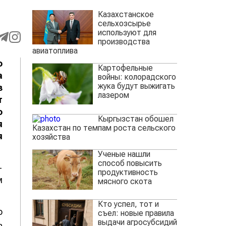
Казахстанское
сельхозсырье
используют для
производства
авиатоплива
о
Картофельные
а
войны: колорадского
жука будут выжигать
з
лазером
т
о
Кыргызстан обошел
я
Казахстан по темпам роста сельского
я
хозяйства
Ученые нашли
способ повысить
-
продуктивность
м
мясного скота
Кто успел, тот и
о
съел: новые правила
выдачи агросубсидий
ь