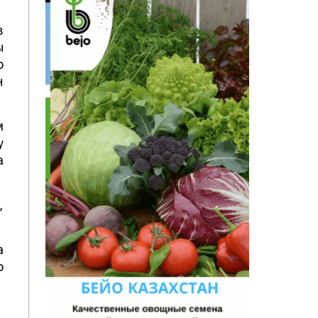
в
ы
о
н
м
у
а
,
а
о