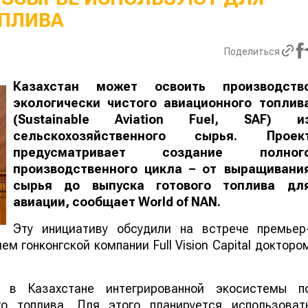
ПЛИВА
Поделиться
Казахстан может освоить производств
экологически чистого авиационного топлив
(Sustainable Aviation Fuel, SAF) и
сельскохозяйственного сырья. Проек
предусматривает создание полног
производственного цикла – от выращивани
сырья до выпуска готового топлива дл
авиации, сообщает
World
of
NAN
.
Эту инициативу обсудили на встрече премьер
м гонконгской компании Full Vision Capital докторо
 в Казахстане интегрированной экосистемы п
го топлива. Для этого планируется использоват