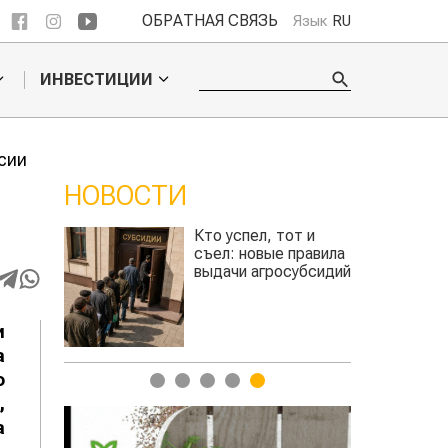
ОБРАТНАЯ СВЯЗЬ
Язык
RU
ИНВЕСТИЦИИ
сии
НОВОСТИ
от и
Казахстанское
 правила
сельхозсырье
субсидий
используют для
производства
авиатоплива
и
а
о
1
2
3
4
5
,
а