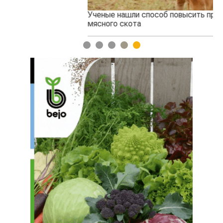
Ученые нашли способ повысить продуктивность
Жа
мясного скота
1
2
3
4
5