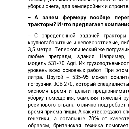
уборки снега, для землеройных и строите
– А зачем фермеру вообще переп
тракторы? И что предлагает компани
– С определенной задачей тракторы 
крупногабаритные и неповоротливые, либ
3,5 метра. Телескопический же погрузчи
любые преграды, здания. Например,
модель 531-70 Agri. Их грузоподъемнос
уровень всех основных работ. При это
литра. Другой – 535-95 может осилит
погрузчик JCB 270, который специалисты
экономя время и деньги предпринимат
уборку помещения, заменяя тяжелый ру
резинового отвала отлично подгребает 
время приема пищи. А как утверждают сп
генетики, а остальные 70% от качест
образом, британская техника помогае