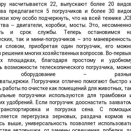
иру насчитывается 22, выпускают более 20 видо
тва предлагается 5 погрузчиков и более 30 видо
язи хочу особо подчеркнуть, что на всей технике JC
тва – двигатели, коробки, мосты. Это, несомненно
сть и срок службы. Теперь остановимся н
ских, так и мини-погрузчиков – это маневренность
м словом, приобретая один погрузчик, его можн
 решения многих хозяйственных вопросов. Во-первых
ых площадках, благодаря простому и удобном
ь возможности телескопического погрузчика, можн
льное оборудование – разны
ваты,крюки. Погрузчики отлично помогают быстро 
ь работы по очистке как помещений для животных, та
альные погрузчики используются для трамбовки 
их удобрений. Если погрузчик дооснастить захвато
ранспортировка и погрузка сена. С помощь
вляется перегрузка зерновых, раздача кормов н
ось выше, универсальность позволяет использоват
естве автовышки, от замены освещения, побелки, д