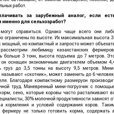
льных работ.
лачивать за зарубежный аналог, если ест
я именно для сельхозработ?
могут справиться. Однако чаще всего они либ
о ограничены по высоте. Их максимальная высота 3
к мощный, но компактный и запросто может объехат
 рассмотрим любимицу казахстанских фермеров
ть больше 3 тонн, высота подъема до 7 метров. Эт
м он оснащен экономичным двигателем объемом 4,
ь груз до 3,5 тонны на высоту 9,5 метров. Мини
 называют «скотник», может заменить до 6 человек
еля. Благодаря компактному размеруон производи
чной труд. Маневренный мини-погрузчик с помощь
корм, сено, которые коровы часто расталкивают в
ециалисты, 30% молочной продуктивности зависят о
ва кормления и условий содержания коров. Таки
т фермеру не только готовить корма, содержать 