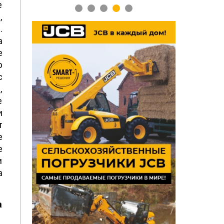
е
1
2
3
4
5
,
.
а
е
ю
с
,
е
и
т
е
е
и
а
а