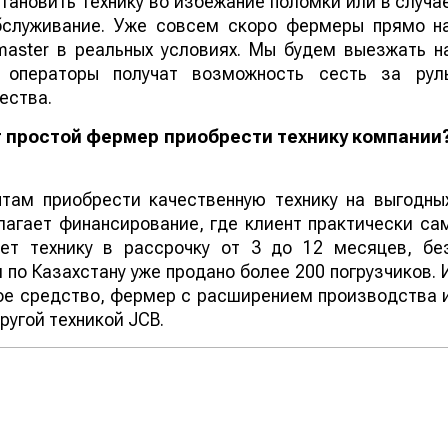
тановить технику во избежание поломки или в случа
бслуживание. Уже совсем скоро фермеры прямо н
master в реальных условиях. Мы будем выезжать н
 операторы получат возможность сесть за рул
ества.
ет простой фермер приобрести технику компании
нтам приобрести качественную технику на выгодны
лагает финансирование, где клиент практически са
ает технику в рассрочку от 3 до 12 месяцев, бе
я по Казахстану уже продано более 200 погрузчиков. 
ое средство, фермер с расширением производства 
ругой техникой JСВ.