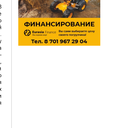
B
е
о
й
.
у
а
–
,
и
о
я
х
и
я