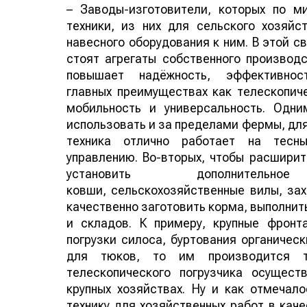
– Заводы-изготовители, которых по м
техники, из них для сельского хозяйс
навесного оборудования к ним. В этой св
стоят агрегаты собственного производс
повышает надёжность, эффективно
главных преимуществах как телескопиче
мобильность и универсальность. Одни
использовать и за пределами фермы, для
техника отлично работает на тесн
управлению. Во-вторых, чтобы расширит
установить дополните
ковши, сельскохозяйственные вилы, зах
качественно заготовить корма, выполнит
и складов. К примеру, крупные фронт
погрузки силоса, буртования органическ
для тюков, то им производится т
телескопического погрузчика осущест
крупных хозяйствах. Ну и как отмечал
технику для хозяйственных работ в кач