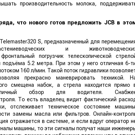
вышать производительность молока, поддерживат
яда, что нового готов предложить JCB в это
 Telemaster320 S, предназначенный для перемещени
иеводческих и животноводчески
 фронтальный погрузчик телескопической стрело
 подъёма 5.2 метра. При этом у него отличная 6-т
потоком 160 л/мин. Такой поток гидравлики позволяе
зволяя прекрасно маневрировать техникой. Н
ого смещена набок, а стрела находится прямо 
тличный обзор для водителя. Снабже
троля. То есть владелец видит фактический расхо
и, отслеживает техническое состояние машины
сти замены масла или фильтров. Онлайн-контрол
ия отражается в системе, и если вдруг оператор н
налы машины, то эти сигналы получат наши инженер