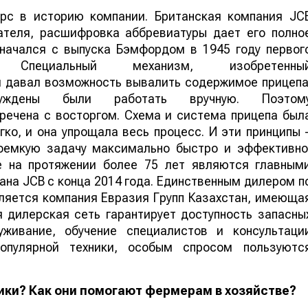
рс в историю компании. Британская компания JC
ателя, расшифровка аббревиатуры дает его полно
начался с выпуска Бэмфордом в 1945 году первог
и. Специальный механизм, изобретенны
и давал возможность вывалить содержимое прицепа
ены были работать вручную. Поэтом
ечена с восторгом. Схема и система прицепа был
гко, и она упрощала весь процесс. И эти принципы 
оемкую задачу максимально быстро и эффективно
е на протяжении более 75 лет являются главным
ана JCB с конца 2014 года. Единственным дилером п
ляется компания Евразия Групп Казахстан, имеюща
 дилерская сеть гарантирует доступность запасны
уживание, обучение специалистов и консультаци
опулярной техники, особым спросом пользуютс
ики? Как они помогают фермерам в хозяйстве?