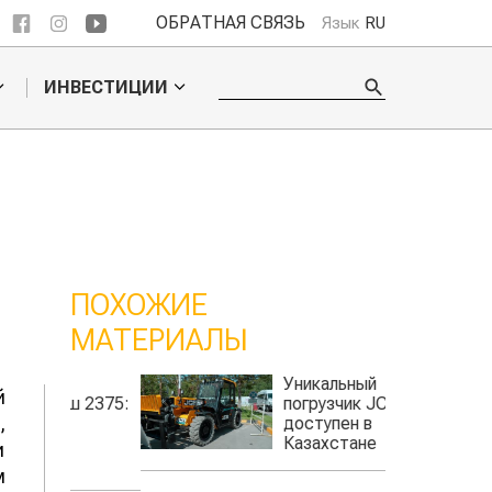
ОБРАТНАЯ СВЯЗЬ
Язык
RU
ИНВЕСТИЦИИ
ПОХОЖИЕ
МАТЕРИАЛЫ
Уникальный
й
ш 2375:
погрузчик JCB
,
доступен в
Казахстане
и
м