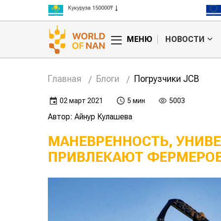
Кукуруза 150000₸
Рис 300000₸
Пшеница 3 класс 125000₸
МЕНЮ
НОВОСТИ
Главная
Блоги
Погрузчики JCB
02 март 2021
5 мин
5003
Автор: Айнур Кулашева
МАНЕВРЕННОСТЬ, УНИВ
ПРИВЛЕКАЮТ ФЕРМЕРОВ
50:
HORSCH:
ьное
индивидуальность и
е
широкий
ассортимент