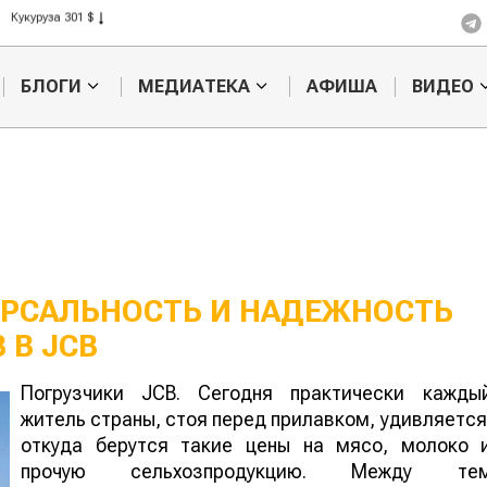
Кукуруза 301 $
Рис 408 $
Пшеница 423 $
БЛОГИ
МЕДИАТЕКА
АФИША
ВИДЕО
ЕРСАЛЬНОСТЬ И НАДЕЖНОСТЬ
 В JCB
Тренды в уборке
Трактор
Погрузчики JCB. Сегодня практически кажды
картофеля
Ростсельма
житель страны, стоя перед прилавком, удивляется
осторожно,
вызывает
откуда берутся такие цены на мясо, молоко 
привыкание
прочую сельхозпродукцию. Между те