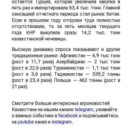
остается Турция, которая увеличила закупки в
пять раз и импортировала 63,4 тыс. тонн. Главной
сенсацией отчетного периода стал рынок Китая.
Если в прошлом году отгрузки туда полностью
отсутствовали, то за пять месяцев текущего
года КНР выкупила сразу 14,2 тыс. тонн
казахстанской чечевицы.
Высокую динамику спроса показывают и другие
традиционные рынки: Афганистан — 4,9 тыс тонн
(рост в 11,7 раза) Азербайджан — 2 тыс тонн
(рост в 22,6 раза) Туркменистан — 1,1 тыс тонн
(рост в 3,6 раза) Таджикистан — 539,2 тонны
(рост в 23,4 раза) Польша — 462 тонны (рост в
21 раз).
Смотрите больше интересных агроновостей
Казахстана на нашем канале
telegram
, узнавайте
о важных событиях в
facebook
и подписывайтесь
на
youtube
канал и
instagram
.