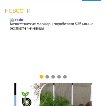
НОВОСТИ
ахстанские фермеры заработали $35 млн на
порте чечевицы
Жара в К
1
2
3
4
5