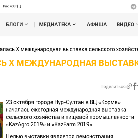
Рис 408 $
Пшеница 423 $
БЛОГИ
МЕДИАТЕКА
АФИША
ВИДЕО
чалась Х международная выставка сельского хозяйст
СЬ Х МЕЖДУНАРОДНАЯ ВЫСТАВ
Ученые наш
способ повы
продуктивно
Поделиться
мясного ско
23 октября городе Нур-Султан в ВЦ «Корме»
началась ежегодная международная выставка
сельского хозяйства и пищевой промышленности
«KazAgro 2019» и «KazFarm 2019».
Целью выставки является демонстрация