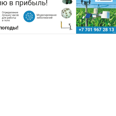
ОДНЯТЬ ЦЕНЫ НА ЗЕРНО
Поделиться
Экстремальная жара охватила ключевы
сельскохозяйственные регионы Китая. Власт
страны предупреждают о возможных потеря