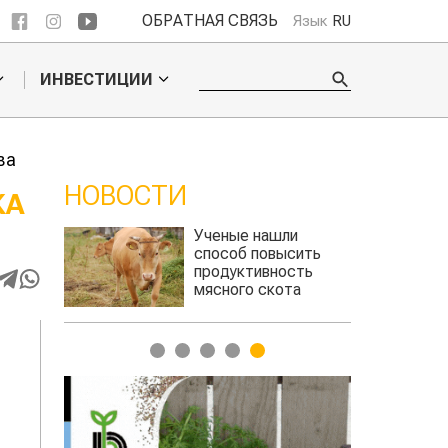
ОБРАТНАЯ СВЯЗЬ
Язык
RU
ИНВЕСТИЦИИ
ва
НОВОСТИ
КА
ли
Жара в Китае может
сить
поднять цены на
сть
зерно
та
авиатоплива
1
2
3
4
5