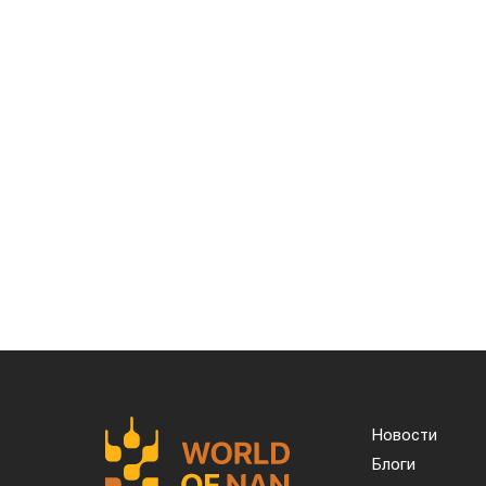
35–38 °C. В Синьцзяне, одном из кр
термометров местами приближаются к 50
Высокие температуры пришлись на период
чувствительны к жаре. Кроме того, повы
распространения вредителей и болезн
объемы орошения и принять дополнитель
Пока речь идет лишь о рисках, а не о
потерь удастся только после начала у