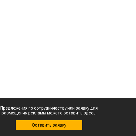
сельхозсырье
используют для
в
производства
т
авиатоплива
Картофельные
,
войны: колорадского
жука будут выжигать
в
лазером
,
а
Кыргызстан обошел
т
Казахстан по темпам роста сельского
хозяйства
и
Ученые нашли
способ повысить
о
продуктивность
мясного скота
я
ь
х
д