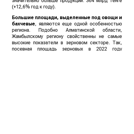
значительно больше продукции: 364 млрд тенге
(+12,6% год к году).
Большие площади, выделенные под овощи и
бахчевые
, являются еще одной особенностью
региона. Подобно Алматинской области,
Жамбылскому региону свойственны не самые
высокие показатели в зерновом секторе. Так,
посевная площадь зерновых в 2022 году
составила 390 тыс га, что, несмотря на шестое
место в стране, составляет всего 2,4% от
общего объема. По пшенице регион также
занимает шестое место, но его доля в общем
объеме страны еще ниже: 1,2%. Общая посевная
площадь составляет 748 тыс га, но по
некоторым видам продукции регион
продемонстрировал хорошие показатели.
Например, по ячменю и кукурузе Жамбыл
занимает четвертое место с долей почти в 10%.
По площадям, выделенным под овощи и
бахчевые, регион занимает второе место с
долей в 16%. Кроме того, по площади теплиц