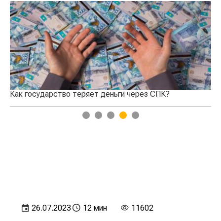
 СПК?
Кто победит в войне переработчиков и фер
1
2
3
4
5
26.07.2023
12 мин
11602