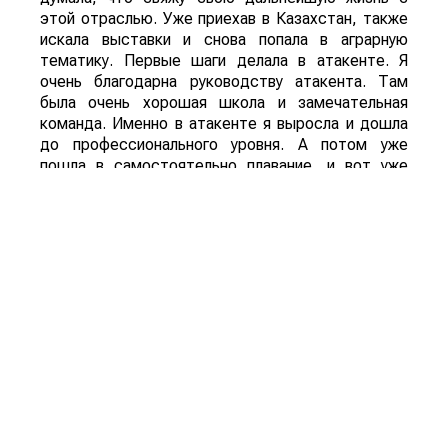
этой отраслью. Уже приехав в Казахстан, также
искала выставки и снова попала в аграрную
тематику. Первые шаги делала в атакенте. Я
очень благодарна руководству атакента. Там
была очень хорошая школа и замечательная
команда. Именно в атакенте я выросла и дошла
до профессионального уровня. А потом уже
пошла в самостоятельно плавание, и вот уже
почти 15 лет организовываю выставки
самостоятельно как ExpoGroup.
– Как появилось название
сельскохозяйственной выставки
KazAgro/KazFarm?
– Большая часть экспонентов в аграрном
секторе это иностранцы, а им всегда легко было
произносить слово KazAgro. Поэтому перед
проведением первой выставки формата
KazAgro/KazFarm, я посетила национальный
холдинг КазАгро. И получила у них разрешение
так назвать выставку. То есть Она называется