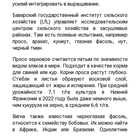
усилий интегрировать в выращивание.
Баварский государственный институт сельского
хозяйства (LfL) управляет исследовательским
центром сельского хозяйства в засушливых
районах. Там есть полевые испытания, например
просо, арахис, кунжут, глазная фасоль, нут,
черный тмин.
Просо зерновое считается пятым по значимости
видом злаков в мире. Подходит в качестве корма
для свиней или кур. Корни проса растут глубоко.
Стебли и листья образуют восковой слой,
защищающий от жары и испарения. При средней
урожайности 7,1 т/га культура в Нижней
Франконии в 2022 году была даже немного выше,
чем кукуруза на зерно, в среднем 6,6 т/га.
Вигна также известная черноглазая фасоль,
относится к семейству бобовых. Их можно найти
в Африке, Индии или Бразилии. Однолетние
растения имеют глубокий стержневой корень,