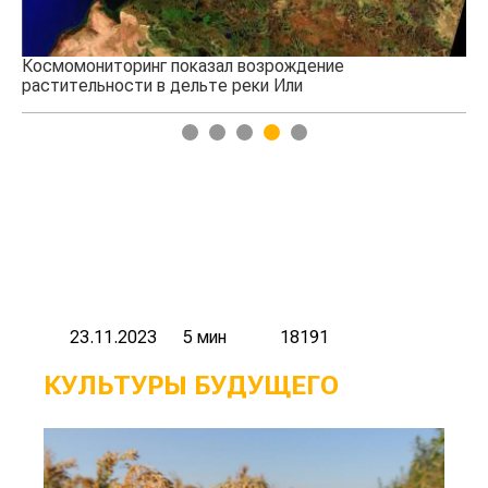
Космомониторинг показал возрождение
На
растительности в дельте реки Или
Ту
1
2
3
4
5
23.11.2023
5 мин
18191
КУЛЬТУРЫ БУДУЩЕГО