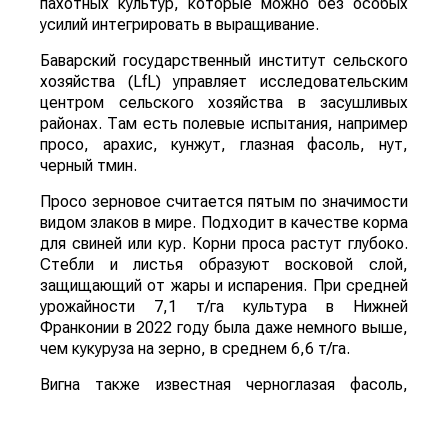
пахотных культур, которые можно без особых
усилий интегрировать в выращивание.
Баварский государственный институт сельского
хозяйства (LfL) управляет исследовательским
центром сельского хозяйства в засушливых
районах. Там есть полевые испытания, например
просо, арахис, кунжут, глазная фасоль, нут,
черный тмин.
Просо зерновое считается пятым по значимости
видом злаков в мире. Подходит в качестве корма
для свиней или кур. Корни проса растут глубоко.
Стебли и листья образуют восковой слой,
защищающий от жары и испарения. При средней
урожайности 7,1 т/га культура в Нижней
Франконии в 2022 году была даже немного выше,
чем кукуруза на зерно, в среднем 6,6 т/га.
Вигна также известная черноглазая фасоль,
относится к семейству бобовых. Их можно найти
в Африке, Индии или Бразилии. Однолетние
растения имеют глубокий стержневой корень,