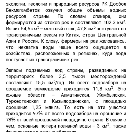
экологии, геологии и природных ресурсов РК Досбол
Бекмагамбетов озвучил общие объемы водных
ресурсов страны. По словам спикера, они
3
формируются из стоков рек и составляют 102,3 км
.
3
3
Из них 54,5 км
– местный сток, 47,8 км
поступают по
трансграничным рекам из Китая, стран Центральной
Азии и России. К слову, фермеры не раз жаловались,
что нехватка воды чаще всего ощущается в
хозяйствах, расположенных в регионах, куда вода
поступает из трансграничных рек.
Запасы подземных вод страны, разведанных на
территориях более 3,5 тысяч месторождений
3
составляют 15,5 км
/год. Из всего водозабора на
3
орошаемое земледелие приходится 11,8 км
. Это
южные области – Алматинская, Жамбылская,
Туркестанская и Кызылординская, с площадью
орошения 1,25 млн.га. То есть на эти участки
приходится 97% от всего водозабора на орошение и
78% от всей орошаемой площади по стране. В связи с
3
чем, основные потери поливной воды – 3 км
, также