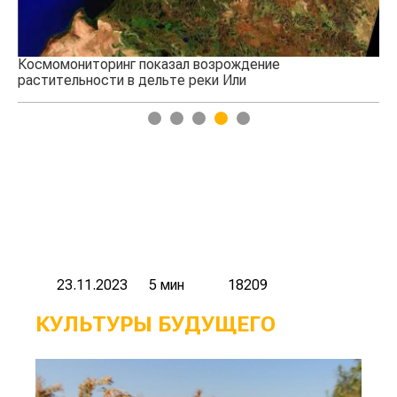
Космомониторинг показал возрождение
На
растительности в дельте реки Или
Ту
1
2
3
4
5
23.11.2023
5 мин
18209
КУЛЬТУРЫ БУДУЩЕГО