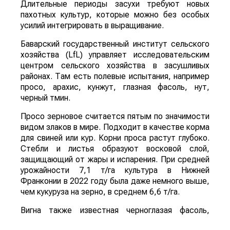
Длительные периоды засухи требуют новых
пахотных культур, которые можно без особых
усилий интегрировать в выращивание.
Баварский государственный институт сельского
хозяйства (LfL) управляет исследовательским
центром сельского хозяйства в засушливых
районах. Там есть полевые испытания, например
просо, арахис, кунжут, глазная фасоль, нут,
черный тмин.
Просо зерновое считается пятым по значимости
видом злаков в мире. Подходит в качестве корма
для свиней или кур. Корни проса растут глубоко.
Стебли и листья образуют восковой слой,
защищающий от жары и испарения. При средней
урожайности 7,1 т/га культура в Нижней
Франконии в 2022 году была даже немного выше,
чем кукуруза на зерно, в среднем 6,6 т/га.
Вигна также известная черноглазая фасоль,
относится к семейству бобовых. Их можно найти