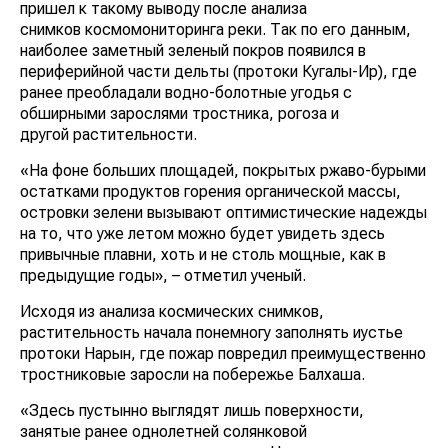
пришел к такому выводу после анализа
снимков космомониторинга реки. Так по его данным,
наиболее заметный зеленый покров появился в
периферийной части дельты (протоки Кугалы-Ир), где
ранее преобладали водно-болотные угодья с
обширными зарослями тростника, рогоза и
другой растительности.
«На фоне больших площадей, покрытых ржаво-бурыми
остатками продуктов горения органической массы,
островки зелени вызывают оптимистические надежды
на то, что уже летом можно будет увидеть здесь
привычные плавни, хоть и не столь мощные, как в
предыдущие годы», – отметил ученый.
Исходя из анализа космических снимков,
растительность начала понемногу заполнять иустье
протоки Нарын, где пожар повредил преимущественно
тростниковые заросли на побережье Балхаша.
«Здесь пустынно выглядят лишь поверхности,
занятые ранее однолетней солянковой