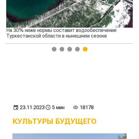
На 30% ниже нормы составит водообеспечение
Ку
Туркестанской области в нынешнем сезоне
1
2
3
4
5
23.11.2023
5 мин
18178
КУЛЬТУРЫ БУДУЩЕГО