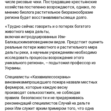
числе рисовые чеки. Пострадавшие крестьянские
хозяйства постепенно возрождаются, однако, по
мнению биолога растительное биоразнообразие
региона будет восстанавливатьсяеще долго.
«Трудно сейчас говорить и о потерях богатого
животного мира дельты,
включая интродуцированных Или-
Балхашскимзаповедником видов. Предстоит оценить
реальные потери животного и растительного мира
дельты реки, а научным учреждениям необходимо
исследовать процессы возрождения этого
уникального региона», – подытожил профессор из
Украины.
Специалисты «Казавиалесоохраны»
виновникамипрошедшего пожара назвали местных
фермеров, которые каждую весну
производят сельхозотжиги, не соблюдая
правила
безопасности и не придерживаясь
рекомендаций специалистов.Случай на дельте
реки Или служит ярким примером того, что одна