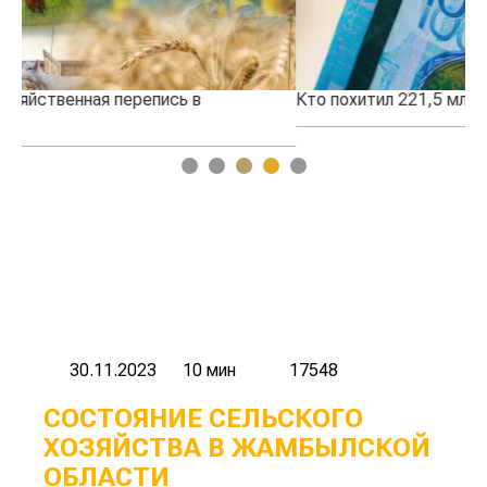
Кто похитил 221,5 млн тенге у «внучки» НАНОЦ?
За
го
1
2
3
4
5
30.11.2023
10 мин
17548
СОСТОЯНИЕ СЕЛЬСКОГО
ХОЗЯЙСТВА В ЖАМБЫЛСКОЙ
ОБЛАСТИ