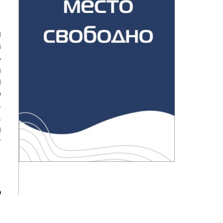
и
а
ь
а
я
ю
в
.
и
т
о
а
к