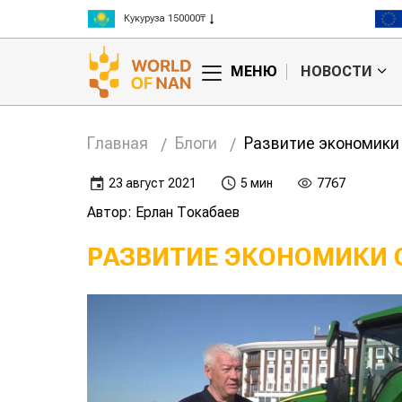
Рис 300000₸
Пшеница 3 класс 125000₸
МЕНЮ
НОВОСТИ
Главная
Блоги
Развитие экономики 
23 август 2021
5 мин
7767
Автор: Ерлан Токабаев
РАЗВИТИЕ ЭКОНОМИКИ 
Кажется ты уже
Как
миллионер, но так не
ото
получилось
фер