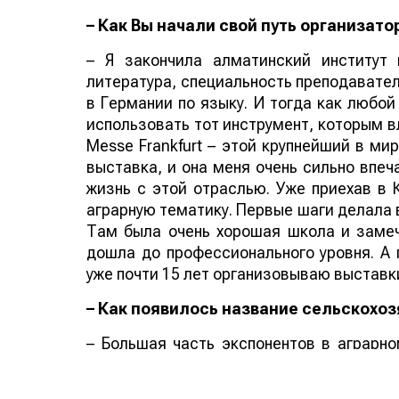
– Как Вы начали свой путь организато
– Я закончила алматинский институт 
литература, специальность преподавател
в Германии по языку. И тогда как любой
использовать тот инструмент, которым в
Messe Frankfurt – этой крупнейший в ми
выставка, и она меня очень сильно впеч
жизнь с этой отраслью. Уже приехав в 
аграрную тематику. Первые шаги делала в
Там была очень хорошая школа и замеч
дошла до профессионального уровня. А 
уже почти 15 лет организовываю выставк
– Как появилось название сельскохо
– Большая часть экспонентов в аграрно
произносить слово KazAgro. Поэтом
KazAgro/KazFarm, я посетила национальны