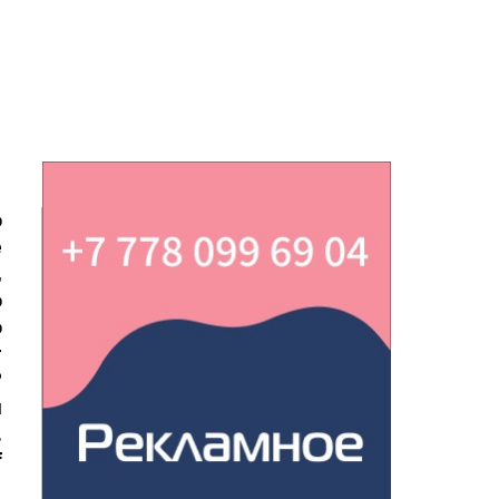
о
е
,
о
о
т
?
и
.
f