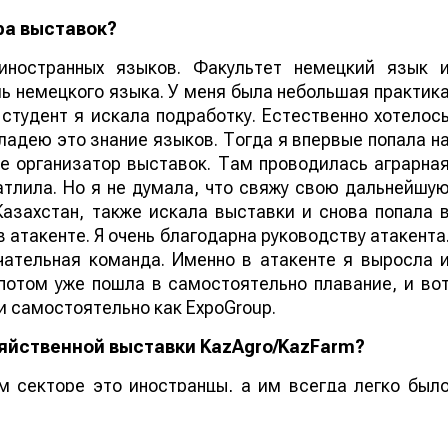
ра выставок?
иностранных языков. Факультет немецкий язык 
ь немецкого языка. У меня была небольшая практик
 студент я искала подработку. Естественно хотелос
ладею это знание языков. Тогда я впервые попала н
ре организатор выставок. Там проводилась аграрна
атлила. Но я не думала, что свяжу свою дальнейшу
Казахстан, также искала выставки и снова попала 
 атакенте. Я очень благодарна руководству атакента
ательная команда. Именно в атакенте я выросла 
потом уже пошла в самостоятельно плавание, и во
и самостоятельно как ExpoGroup.
зяйственной выставки KazAgro/KazFarm?
м секторе это иностранцы, а им всегда легко был
у перед проведением первой выставки формат
й холдинг КазАгро. И получила у них разрешение та