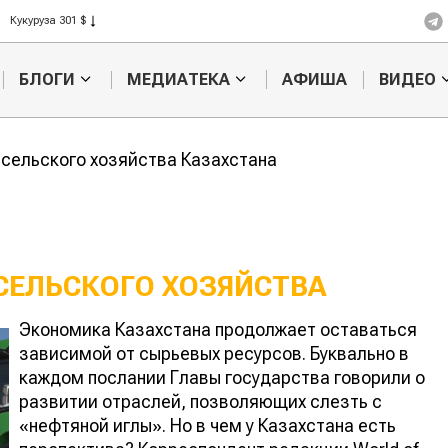
Рис 408 $
Пшеница 423 $
БЛОГИ
МЕДИАТЕКА
АФИША
ВИДЕО
сельского хозяйства Казахстана
СЕЛЬСКОГО ХОЗЯЙСТВА
Экономика Казахстана продолжает оставаться
ие земли могут
Как государство
зависимой от сырьевых ресурсов. Буквально в
брать у
теряет деньги через
каждом послании Главы государства говорили о
меров?
СПК?
развитии отраслей, позволяющих слезть с
«нефтяной иглы». Но в чем у Казахстана есть