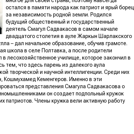
многое для своей страны, поэтому навсегда
остался в памяти народа как патриот и ярый борец
за независимость родной земли. Родился
будущий общественный и государственный
деятель Смагул Садвакасов в самом начале
двадцатого столетия в ауле Жаркын Шарлакского
улла – дал начальное образование, обучив грамоте.
ая школа в селе Полтавка, а после родители
л в лесохозяйственное училище, которое закончил в
ь тем, что здесь парень из далекого аула
ой творческой и научной интеллигенции. Среди них
, Кошмухамед Кеменгеров. Именно в эти
роваться представления Смагула Садвакасова о
диномышленниками он создает подпольный кружок
их патриотов. Члены кружка вели активную работу