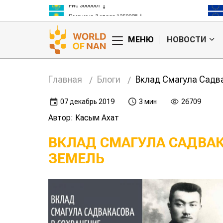
Рис 300000₸
Пшеница 3 класс 125000₸
МЕНЮ
НОВОСТИ
Главная
Блоги
Вклад Смагула Садва
07 декабрь 2019
3 мин
26709
Автор: Касым Ахат
ВКЛАД СМАГУЛА САДВАК
ЗЕМЕЛЬ
я леди
Прославленный
– Вера
рисовод Ибрай
ва
Жакаев