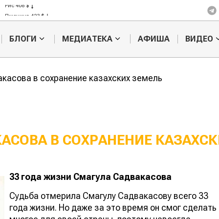
Рис 408 $
Пшеница 423 $
БЛОГИ
МЕДИАТЕКА
АФИША
ВИДЕО
касова в сохранение казахских земель
АСОВА В СОХРАНЕНИЕ КАЗАХСК
Роль национальной
Кыпшак Сейт
33 года жизни Смагула Садвакасова
интеллигенции в
знатный зем
разрешении
Судьба отмерила Смагулу Садвакасову всего 33
земельного вопроса
года жизни. Но даже за это время он смог сделать