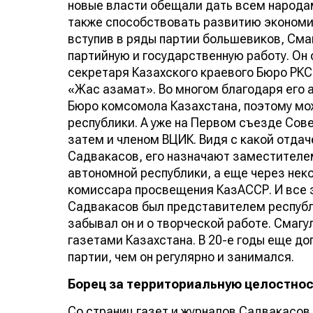
новые власти обещали дать всем народа
также способствовать развитию экономик
вступив в ряды партии большевиков, См
партийную и государственную работу. Он
секретаря Казахского краевого Бюро РКС
«Жас азамат». Во многом благодаря его 
Бюро комсомола Казахстана, поэтому мож
республики. А уже на Первом съезде Сов
затем и членом ВЦИК. Видя с какой отда
Садвакасов, его назначают заместителе
автономной республики, а еще через нек
комиссара просвещения КазАССР. И все э
Садвакасов был представителем республ
забывал он и о творческой работе. Смаг
газетами Казахстана. В 20-е годы еще д
партии, чем он регулярно и занимался.
Борец за территориальную целостнос
Со страниц газет и журналов Садвакасов