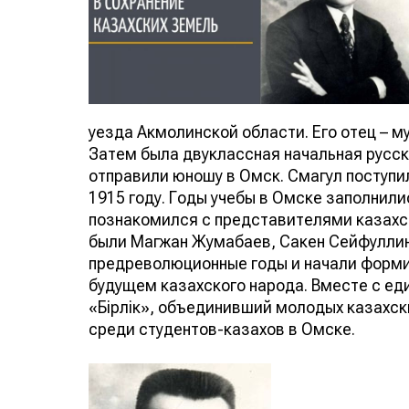
уезда Акмолинской области. Его отец – м
Затем была двуклассная начальная русск
отправили юношу в Омск. Смагул поступи
1915 году. Годы учебы в Омске заполнилис
познакомился с представителями казахск
были Магжан Жумабаев, Сакен Сейфуллин
предреволюционные годы и начали форми
будущем казахского народа. Вместе с е
«Бірлік», объединивший молодых казахск
среди студентов-казахов в Омске.