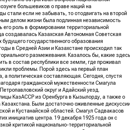
лозунге большевиков о праве наций на
ы стали если не забывать, то отодвигать на второй
вным делом жизни была подлинная независимость
ть его роль в формировании территориальной
огда создавалась Казахская Автономная Советская
х будущего государственного образования
годы в Средней Азии и Казахстане происходил так
ориального размежевания. Казалось бы, какие здес
ить в состав республики все земли, где проживал
никли проблемы. Порой здесь на первый план
а, а политическая составляющая. Сегодня, спустя
 благодаря гражданской мужественности Смагула
Петропавловский округ и Адайский уезд.
лицы КазАССР из Оренбурга в Кызылорду, а также о
 Казахстана. Были достаточно оживленные дискусси
нской и Кустанайской областей. Смагул Садвакасов
тих инициатив центра. 19 декабря 1925 года он с
езкой критикой национально-территориальной