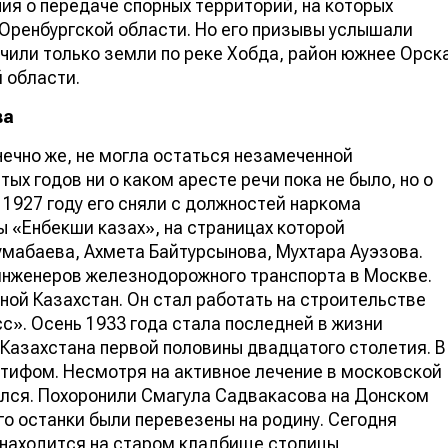
ия о передаче спорных территорий, на которых
 Оренбургской области. Но его призывы услышали
ючили только земли по реке Хобда, район южнее Орск
 области.
ва
нечно же, не могла остаться незамеченной
ых годов ни о каком аресте речи пока не было, но о
 1927 году его сняли с должностей наркома
ы «Енбекши казах», на страницах которой
мабаева, Ахмета Байтурсынова, Мухтара Ауэзова.
инженеров железнодорожного транспорта в Москве.
дной Казахстан. Он стал работать на строительстве
с». Осень 1933 года стала последней в жизни
Казахстана первой половины двадцатого столетия. В
ифом. Несмотря на активное лечение в московской
чался. Похоронили Смагула Садвакасова на Донском
го останки были перевезены на родину. Сегодня
 находится на старом кладбище столицы