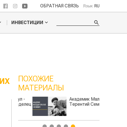
ОБРАТНАЯ СВЯЗЬ
Язык
RU
ИНВЕСТИЦИИ
ПОХОЖИЕ
ИХ
МАТЕРИАЛЫ
кул -
Академик Мальцев
леделец
Терентий Семенович
1
2
3
4
5