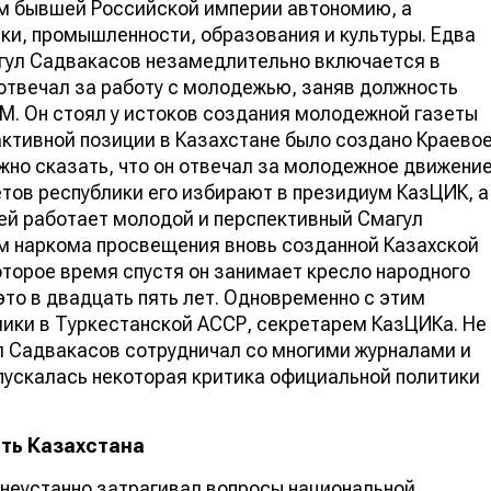
м бывшей Российской империи автономию, а
и, промышленности, образования и культуры. Едва
агул Садвакасов незамедлительно включается в
 отвечал за работу с молодежью, заняв должность
М. Он стоял у истоков создания молодежной газеты
активной позиции в Казахстане было создано Краево
но сказать, что он отвечал за молодежное движени
етов республики его избирают в президиум КазЦИК, а
чей работает молодой и перспективный Смагул
м наркома просвещения вновь созданной Казахской
оторое время спустя он занимает кресло народного
то в двадцать пять лет. Одновременно с этим
ики в Туркестанской АССР, секретарем КазЦИКа. Не
ул Садвакасов сотрудничал со многими журналами и
опускалась некоторая критика официальной политики
ть Казахстана
 неустанно затрагивал вопросы национальной