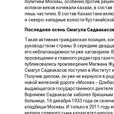
политики Москвы, особенно против решен
испокон веков кочевали казахи, в состав
лишь частично. В состав Казахстана вкл
и северо-западные волости Кустанайской
Последняя осень
Смагула Садвакасо
Такая активная гражданская позиция, ко
руководством страны. В середине двадцат
его неблагонадежности уже заговорили. В
просвещения и главного редактора газет
публиковались произведения Магжана Жу
Смагул Садвакасов поступил в Институт 
Получив диплом, он уже не вернулся в ро
новой железной дороги «Москва – Донбас
выдающегося государственного деятеля 
Воронеже Садвакасов заболел брюшным т
больнице, 16 декабря 1933 года он скон
кладбище Москвы. И только в 2011 году е
могила славного сына казахского народа