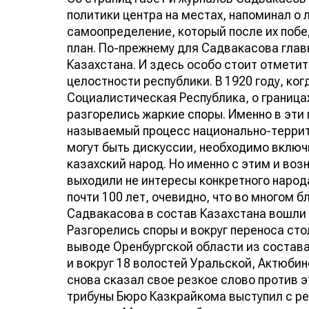
политики центра на местах, напоминал о 
самоопределение, который после их побед
план. По-прежнему для Садвакасова гла
Казахстана. И здесь особо стоит отмети
целостности республики. В 1920 году, к
Социалистическая Республика, о граница
разгорелись жаркие споры. Именно в эти 
называемый процесс национально-террит
могут быть дискуссии, необходимо включ
казахский народ. Но именно с этим и воз
выходили не интересы конкретного народ
почти 100 лет, очевидно, что во многом
Садвакасова в состав Казахстана вошли 
Разгорелись споры и вокруг переноса сто
выводе Оренбургской области из состава
и вокруг 18 волостей Уральской, Актюби
снова сказал свое резкое слово против э
трибуны Бюро Казкрайкома выступил с р