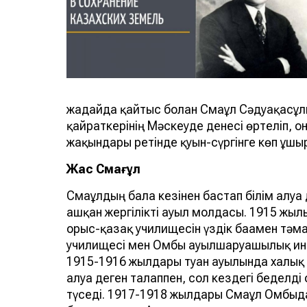
жағдайда қайтыс болған Смағұл Сәдуақасұ
қайраткерінің Мәскеуде денесі өртеліп, 
жақындары ретінде қуғын-сүргінге көп ұшы
Жас Смағұл
Смағұлдың бала кезінен бастап білім алуға
ашқан жергілікті ауыл молдасы. 1915 жыл
орыс-қазақ училищесін үздік бағамен т
училищесі мен Омбы ауылшаруашылық инст
1915-1916 жылдары туған ауылында халық м
алуға деген талаппен, сол кездегі беделд
түседі. 1917-1918 жылдары Смағұл Омбыд