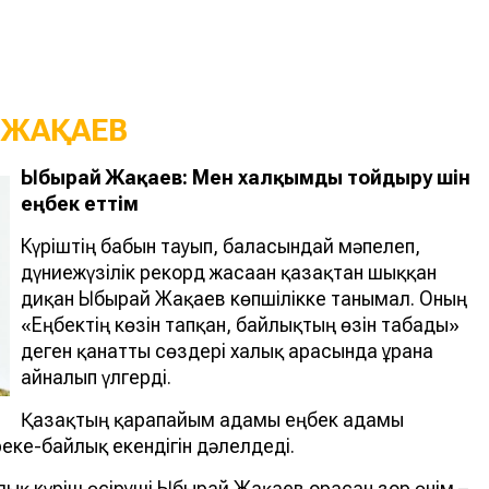
 ЖАҚАЕВ
Ыбырай Жақаев: Мен халқымды тойдыру үшін
еңбек еттім
Күріштің бабын тауып, баласындай мәпелеп,
дүниежүзілік рекорд жасаған қазақтан шыққан
диқан Ыбырай Жақаев көпшілікке танымал. Оның
«Еңбектің көзін тапқан, байлықтың өзін табады»
деген қанатты сөздері халық арасында ұранға
айналып үлгерді.
Қазақтың қарапайым адамы еңбек адамы
реке-байлық екендігін дәлелдеді.
ық күріш өсіруші Ыбырай Жақаев орасан зор өнім –