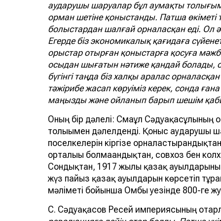
аударушы шаруалар бұл аумақты толығым
орман шетіне қоныстанды. Патша өкіметі 
болыстардан шалғай орналасқан еді. Ол әкі
Егерде біз экономикалық қағидаға сүйене
орыстар отырған қоныстарға қосуға мәжбү
осыдан шығатын нәтиже қандай болады, од
бүгінгі таңда біз халқы аралас орналасқа
тәжірибе жасап көруіміз керек, сонда ған
маңызды және ойланып барып шешім қабы
Оның бір дәлелі: Смағұл Сәдуақасұлының 
толығымен дәлелденді. Қоныс аударушы ш
поселкелерін кіргізе орналастырғандықтан
орталығы болмағандықтан, совхоз бен кол
Сондықтан, 1917 жылы қазақ ауылдарының 
жүз пайыз қазақ ауылдарын көрсетіп тұрғ
мәліметі бойынша Омбы уезінде 800-ге жу
С. Сәдуақасов Ресей империясының отар