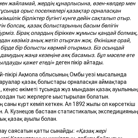
ен жайламай, жердің құнарлысына, өзен-көлдер мен
тұсында орыс поселкелері қазақтар орналасқан
мшілік бірліктер бүгінгі күнге дейін сақталып отыр.
тін болсақ, қазақ болыстарының басым бөлігін
рміз. Бірақ олардың біріккен жұмысы қандай болмақ,
ан көзіміз анық жетіп отырған жоқ. Өкінішке орай,
н бірде бір болысты көрмей отырмыз. Біз осындай
а дамудың жаңа кезеңіне аяқ басамыз. Бұл мәселе өте
лдауды қажет етеді»
деген пікір айтады.
ой-пікірі Ақмола облысының Омбы уезі мысалында
аруалар қазақ болыстары орналасқан аймақтарға
, кеңес өкіметі тұсында жүз мыңдаған қазақ ауылының
хоздан тыс жерлерге ығыстырылған болатын.
саны күрт кеміп кеткен. Ал 1892 жылы ол көрсеткіш
ан. А. Кузнецов бастаған статистикалық экспедицияның
ық қазақ ауылы болған.
лау саясатын қатты сынайды:
«Қазақ жері