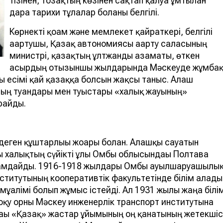
тізінен, тозақтың көзінен сақтап қалуға ұмтылған
дара тарихи тұлғалар болғаны белгілі.
Көрнекті қоғам және мемлекет қайраткері, белгілі
ағартушы, Қазақ автономиясы ағарту саласының
министрі, қазақтың ұлтжанды азаматы, өткен
ғасырдың отызыншы жылдарында Мәскеуде жұмба
лы есімі қай қазаққа болсын жақсы таныс. Алаш
оның туғандары мен туыстары «халық жауының»
райды.
 деген құштарлығы жоғары болған. Алғашқы сауатын
ы халықтың сүйікті ұлы Омбы облысындағы Полтава
әмамдайды. 1916-1918 жылдары Омбы ауылшаруашылы
итутының кооперативтік факультетінде білім алады
ұғалімі болып жұмыс істейді. Ал 1931 жылы жаңа білі
і оқу орны Мәскеу инженерлік транспорт институтына
ағы «Қазақ» жастар ұйымының оң қанатының жетекшіс