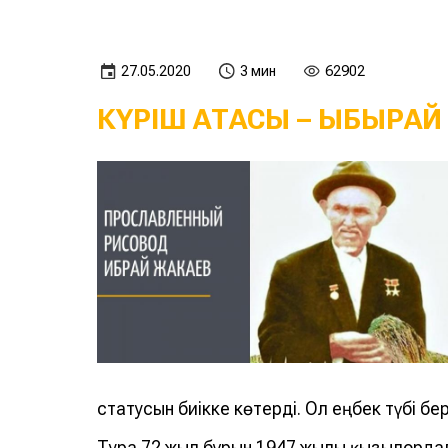
27.05.2020
3 мин
62902
КҮРІШ АТАСЫ – ЫБЫРАЙ
статусын биікке көтерді. Ол еңбек түбі бе
Тура 72 жыл бұрын 1947 жылы қызылордал