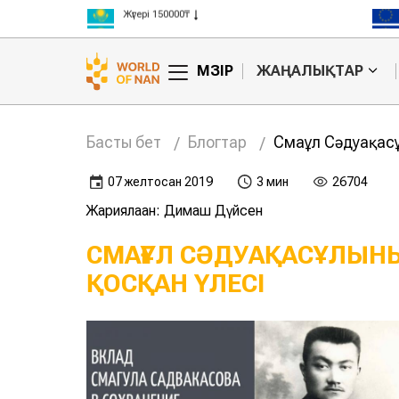
Жүгері 150000₸
Күріш 300000₸
Бидай 125000₸
МӘЗІР
ЖАҢАЛЫҚТАР
Басты бет
Блогтар
Смағұл Сәдуақасұ
07 желтоқсан 2019
3 мин
26704
Жариялаған: Димаш Дүйсен
СМАҒҰЛ СӘДУАҚАСҰЛЫНЫ
ҚОСҚАН ҮЛЕСІ
ау тұлға –Темірбек
Күріш атасы –
үргенов
Ыбырай Жақаев