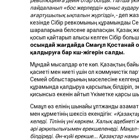
революцияға дейін отар болды. Патша үкі
пайдаланып «бос жерлерді» қоныс аударушы
ағартушылық ықпалын жүргізді»,-
деп жаз
кезінде Сібір ревкомының құрамындағы С
шараларына белсене араласқан. Қазақ же
қосып қайтарып алғысы келген Сібір боль
осындай жағдайда Смағұл Қостанай 
қалдыруға бар күш-жігерін салды.
Мұндай мысалдар өте көп. Қазақтың байы
қасиеті мен ниеті үшін ол коммунистік па
Семей облыстарының мәселесіне келгенд
құрамында қалдыруға қарсылық білдіріп, 
қисынсыз екенін айтып Үкіметке қарсы шы
Смағұл өз елінің шынайы ұлтжанды азама
мен құрметінің шексіз екендігін:
«Қазақта
келеді. Тілінің үні көркем. Халық әдебиет
әрі әрқилылығымен ерекшеленеді. Мақал-
білдіреді. Ән-күйі ерекше… Қазақтар намы