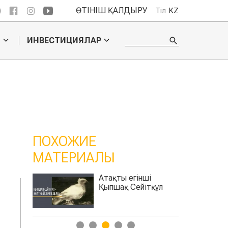
ӨТІНІШ ҚАЛДЫРУ
Тіл
KZ
О
ИНВЕСТИЦИЯЛАР
ПОХОЖИЕ
МАТЕРИАЛЫ
ы егінші
Тың академигі –
қ Сейітқұл
Терентий Мальцев
1
2
3
4
5