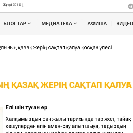
Жүгері 301 $
Күріш 408 $
Бидай 423 $
БЛОГТАР
МЕДИАТЕКА
АФИША
ВИДЕ
лының қазақ жерің сақтап қалуға қосқан үлесі
Ң ҚАЗАҚ ЖЕРІҢ САҚТАП ҚАЛУҒА
Жер мәселесіндегі
Атақт
Елі ү
шін
ту
ғ
ан
ер
қазақ зиялыларының
Қыпша
рөлі
Халқымыздың сан жылғы тарихында тар жол, тайғақ
кешулерден елін аман-сау алып шығуға, тағдырдың