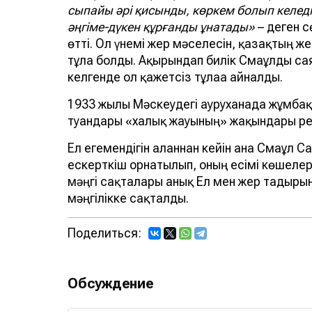
сыпайы әрі қисынды, көркем болып келеді
әңгіме-дүкен құрғанды ұнатады»
– деген с
өтті. Ол үнемі жер мәселесін, қазақтың ж
тұлға болды. Ақырындап билік Смағұлды 
келгенде ол қажетсіз тұлғаға айналды.
1933 жылы Мәскеудегі ауруханада жұмбақ
туғандары «халық жауының» жақындары рет
Ел егемендігін алғаннан кейін ғана Смағұл 
ескерткіш орнатылып, оның есімі көшелер
мәңгі сақталары анық Ел мен жер тағдыры
мәңгілікке сақталды.
Поделиться:
Обсуждение