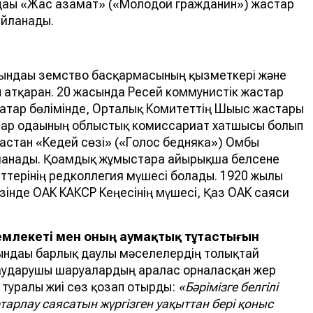
дағы «Жас азамат» («Молодой гражданин») жастар
йланады.
ындағы земство басқармасының қызметкері және
 атқарған. 20 жасында Ресей коммунистік жастар
татар бөлімінде, Орталық Комитеттің Шығыс жастары
тар одағының облыстық комиссариат хатшысы болып
мастан «Кедей сөзі» («Голос бедняка») Омбы
ланады. Қоғамдық жұмыстарға айырықша белсене
еттерінің редколлегия мүшесі болады. 1920 жылғы
нде ОАК КАКСР Кеңесінің мүшесі, Қаз ОАК саяси
мемлекеті мен оның аумақтық тұтастығын
ндағы барлық даулы мәселелердің толықтай
с аударушы шаруалардың аралас орналасқан жер
 туралы жиі сөз қозғап отырды:
«Бәрімізге белгілі
тарлау саясатын жүргізген уақыттан бері қоныс