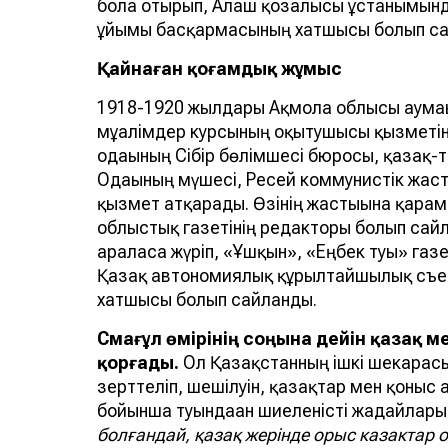
бола отырып, Алаш қозғалысы ұстанымын
ұйымы басқармасының хатшысы болып са
Қайнаған қоғамдық жұмыс
1918-1920 жылдары Ақмола облысы аумағ
мұғалімдер курсының оқытушысы қызметін
одағының Сібір бөлімшесі бюросы, қазақ-
Одағының мүшесі, Ресей коммунистік жас
қызмет атқарады. Өзінің жастығына қара
облыстық газетінің редакторы болып сай
араласа жүріп, «Ұшқын», «Еңбек туы» газ
Қазақ автономиялық құрылтайшылық съезі
хатшысы болып сайланды.
Смағұл өмірінің соңына дейін қазақ 
қорғады.
Ол Қазақстанның ішкі шекарасы
зерттеліп, шешілуін, қазақтар мен қоны
бойынша туындаған шиеленісті жағдайлары
болғандай, қазақ жерінде орыс казактар о