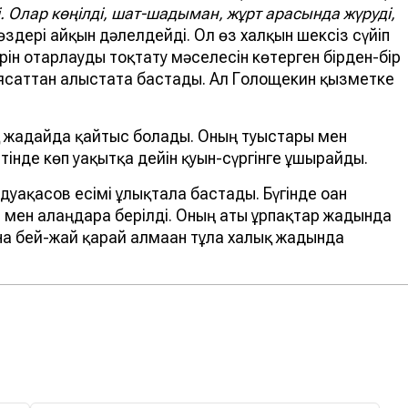
. Олар көңілді, шат-шадыман, жұрт арасында жүруді,
өздері айқын дәлелдейді. Ол өз халқын шексіз сүйіп
ерін отарлауды тоқтату мәселесін көтерген бірден-бір
саясаттан алыстата бастады. Ал Голощекин қызметке
 жағдайда қайтыс болады. Оның туыстары мен
інде көп уақытқа дейін қуғын-сүргінге ұшырайды.
Садуақасов есімі ұлықтала бастады. Бүгінде оған
 мен алаңдарға берілді. Оның аты ұрпақтар жадында
на бей-жай қарай алмаған тұлға халық жадында