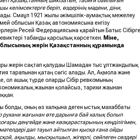
меті Қазақстанның шикізатын, табиғи байлығын
 келімсектерге беріп, өздерінің мәдени, діни,
ады. Смағұл 1921 жылғы әкімшілік-аумақтық межелеу
емей облысын Қазақ автономиясына енгізу
рлерін Ресей Федерациясына қарайтын Батыс Сібірг
шевиктері табанды қарсылық көрсеткен.
Міне,
облысының жерін Қазақстанның құрамында
рғы жерін сақтап қалудағы Шамадан тыс ұлтжандылық
ртия тарапынан қатаң сөгіс алады. Ал, Ақмола және
е, ол ашық түрде оларды Сібір ревкомының
экономикалық жағынан қолайсыз, тарихи жағынан
ққан.
ты болды, оның өз халқына деген ыстық махаббаты
р рухани жағынан өте дарынға бай халық болып
і жоғары деңгейде және көзқарастарының кеңділігімен,
мәтелдері дәл тауып айтылған қысқа ғана ойды
сқой, ақылды, мысқылшыл, жігерлі, сөйлеген сөздері