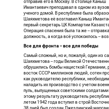
отправив его в Москву. В столице Каныш
Имантаевич преподавал в одном из вузов,
ученого домой. В республике была образ
Шаяхметова её возглавил Каныш Имантаев
первый секретарь ЦК Компартии Казахста
Операция спасения была та же – отправк
должность, а когда всё успокоилось – в
Все для фронта – все для победы
Самый сложный, но и, пожалуй, один из 
Шаяхметова – годы Великой Отечественно
обрушились бомбы нацисткой Германии, р
восток СССР миллионов людей, сотен п
как руководителю республики, необходим
наладить их производство с учетом военн
пуль, выпущенных советскими солдатами в
этому результату руководитель республ
летом 1942 года вступил в строй Восточ
38 дней был создан Джездинский марганц