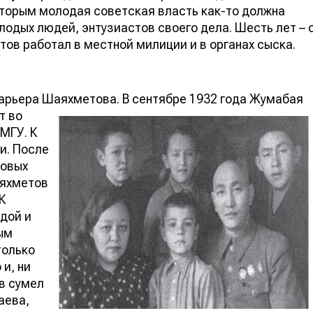
которым молодая советская власть как-то должна
лодых людей, энтузиастов своего дела. Шесть лет – 
ов работал в местной милиции и в органах сыска.
 карьера Шаяхметова. В сентябре 1932 года Жумабая
т во
МГУ. К
и. После
товых
аяхметов
К
дой и
ым
только
и, ни
в сумел
аева,