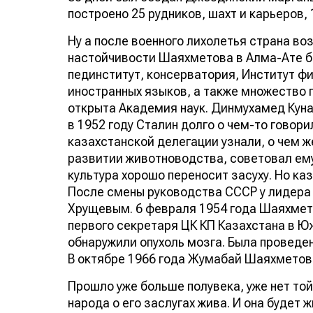
построено 25 рудников, шахт и карьеров,
Ну а после военного лихолетья страна в
настойчивости Шаяхметова в Алма-Ате б
пединститут, консерватория, Институт фи
иностранных языков, а также множество 
открыта Академия наук. Динмухамед Куна
в 1952 году Сталин долго о чем-то гово
казахстанской делегации узнали, о чем 
развитии животноводства, советовал ему
культура хорошо переносит засуху. Но ка
После смены руководства СССР у лидера
Хрущевым. 6 февраля 1954 года Шаяхмето
первого секретаря ЦК КП Казахстана в Юж
обнаружили опухоль мозга. Была проведен
В октябре 1966 года Жумабай Шаяхметов 
Прошло уже больше полувека, уже нет той 
народа о его заслугах жива. И она будет 