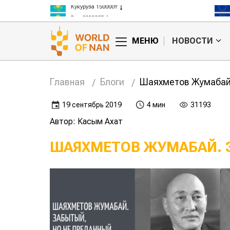
Кукуруза 150000₸
Рис 300000₸
Пшеница 3 класс 125000₸
МЕНЮ
НОВОСТИ
Главная
Блоги
Шаяхметов Жумабай 
19 сентябрь 2019
4 мин
31193
Автор: Касым Ахат
ШАЯХМЕТОВ ЖУМАБАЙ. 
к Мальцев
Железная леди
й Семенович
целины – Вера
Сидорова