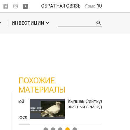
ОБРАТНАЯ СВЯЗЬ
Язык
RU
ИНВЕСТИЦИИ
ПОХОЖИЕ
МАТЕРИАЛЫ
альной
Кыпшак Сейткул -
и в
знатный земледелец
вопроса
1
2
3
4
5