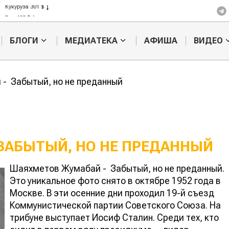
Кукуруза 301 $
Рис 408 $
Пшеница 423 $
БЛОГИ
МЕДИАТЕКА
АФИША
ВИДЕО
- Забытый, но не преданный
ЗАБЫТЫЙ, НО НЕ ПРЕДАННЫЙ
Шаяхметов Жумабай - Забытый, но не преданный.
Прославленный
Роль национ
Это уникальное фото снято в октябре 1952 года в
рисовод Ибрай
интеллигенци
Москве. В эти осенние дни проходил 19-й съезд
Жакаев
разрешении
Коммунистической партии Советского Союза. На
земельного 
трибуне выступает Иосиф Сталин. Среди тех, кто