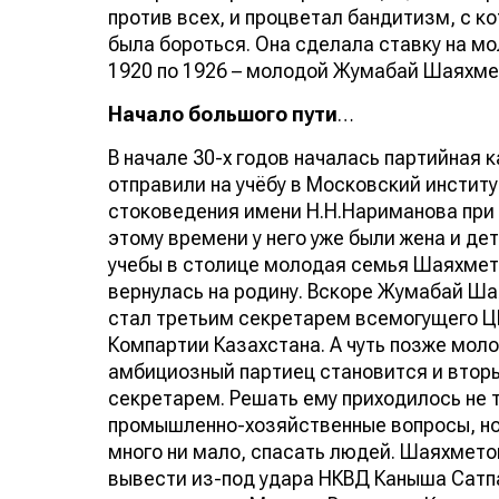
против всех, и процветал бандитизм, с 
была бороться. Она сделала ставку на мо
1920 по 1926 – молодой Жумабай Шаяхмет
Начало большого пути
…
В начале 30-х годов началась партийная
отправили на учёбу в Московский институ
стоковедения имени Н.Н.Нариманова при 
этому времени у него уже были жена и дет
учебы в столице молодая семья Шаяхме
вернулась на родину. Вскоре Жумабай Ш
стал третьим секретарем всемогущего Ц
Компартии Казахстана. А чуть позже моло
амбициозный партиец становится и втор
секретарем. Решать ему приходилось не 
промышленно-хозяйственные вопросы, но 
много ни мало, спасать людей. Шаяхмето
вывести из-под удара НКВД Каныша Сатп