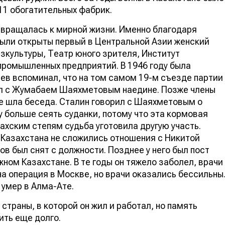
 11 обогатительных фабрик.
озвращалась к мирной жизни. Именно благодаря
ыли открыты первый в Центральной Азии женский
зкультуры, Театр юного зрителя, Институт
промышленных предприятий. В 1946 году была
ев вспоминал, что на том самом 19-м съезде партии
рил с Жумабаем Шаяхметовым наедине. Позже члены
же шла беседа. Сталин говорил с Шаяхметовым о
 больше сеять суданки, потому что эта кормовая
захским степям судьба уготовила другую участь.
 Казахстана не сложились отношения с Никитой
в был снят с должности. Позднее у него был пост
ном Казахстане. В те годы он тяжело заболел, врачи
а операция в Москве, но врачи оказались бессильны
умер в Алма-Ате.
страны, в которой он жил и работал, но память
жить еще долго.