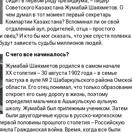
сидит в первом ряду президиума, – лидер
Советского Казахстана Жумабай Шаяхметов. О
чем думал в тот момент первый секретарь
Компартии Казахстана? Вспоминал ли он свой
отдаленный аул, родителей, отца – простого
 овец? И кто бы мог сказать, что уже спустя полвека
го будут зависеть судьбы миллионов людей.
С чего все начиналось?
Жумабай Шаяхметов родился в самом начале
ХХ столетия – 30 августа 1902 года – в семье
пастуха в ауле № 2 Шабаркульского района Омско
области. Его отец понимал, что только образовани
откроет его сыну дорогу в жизнь, поэтому
определил мальчика в Ашыкульскую аульную
школу. Жумабай был прилежным учеником. Затем
были двухгодичные курсы в русско-киргизском
первой половины прошлого столетия – Российскую
нула Гражданская война. Время, когда все были