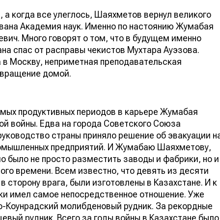
 а когда все улеглось, Шаяхметов вернул великого
ована Академия наук. Именно по настоянию Жумабая
ич. Много говорят о том, что в будущем именно
на спас от расправы чекистов Мухтара Ауэзова.
а в Москву, неприметная преподавательская
озвращение домой.
самых продуктивных периодов в карьере Жумабая
й войны. Едва на города Советского Союза
уководство страны приняло решение об эвакуации н
ромышленных предприятий. И Жумабаю Шаяхметову,
о было не просто разместить заводы и фабрики, но и
ого времени. Всем известно, что девять из десяти
 сторону врага, были изготовлены в Казахстане. И к
ики имел самое непосредственное отношение. Уже
но-Коунрадский молибденовый рудник. За рекордные
евый рудник. Всего за годы войны в Казахстане было