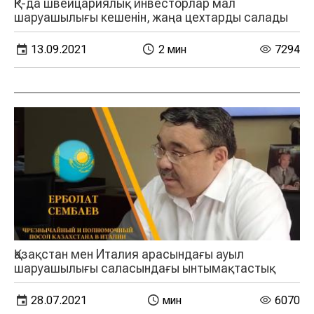
ҚР-да швейцариялық инвесторлар мал
шаруашылығы кешенін, жаңа цехтарды салады
13.09.2021
2 мин
7294
Қазақстан мен Италия арасындағы ауыл
шаруашылығы саласындағы ынтымақтастық
28.07.2021
мин
6070