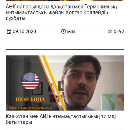
АӨК саласындағы Қазақстан мен Германияның
ынтымақтастығы жайлы Холгар Коллейдің
сұхбаты
09.10.2020
мин
5192
Қазақстан мен АҚШ ынтымақтастығының тиімді
бағыттары