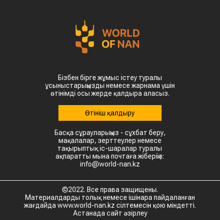
Бізбен бірге жұмыс істеу туралы
ұсыныстарыңызды немесе жарнама үшін
өтінімді осы жерде қалдыра аласыз.
Өтініш қалдыру
Басқа сұрауларыңыз - сұхбат беру,
мақалалар, зерттеулер немесе
тақырыптық іс-шаралар туралы
ақпаратты мына почтаға жіберіңіз:
info@world-nan.kz
©2022. Все права защищены.
Материалдарды толық немесе ішінара пайдаланған
жағдайда www.world-nan.kz сілтемесін қою міндетті.
Астанада сайт әзірлеу