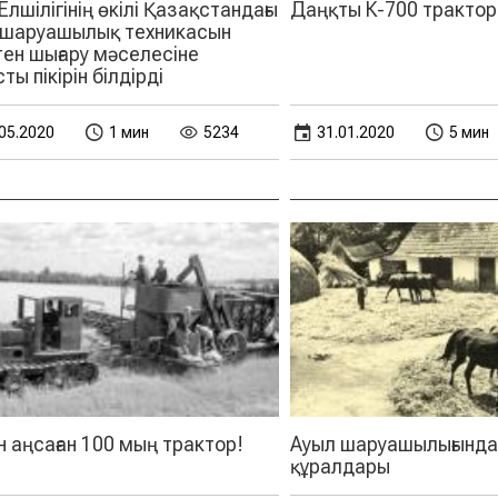
лшілігінің өкілі Қазақстандағы
Даңқты К-700 тракто
 шаруашылық техникасын
ен шығару мәселесіне
ты пікірін білдірді
05.2020
1 мин
5234
31.01.2020
5 мин
 аңсаған 100 мың трактор!
Ауыл шаруашылығындағ
құралдары