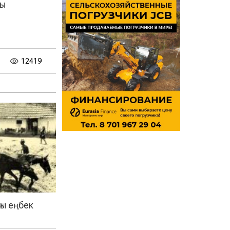
ры
12419
ы еңбек