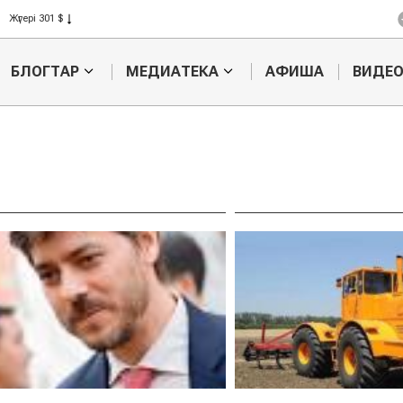
Жүгері 301 $
Күріш 408 $
Бидай 423 $
БЛОГТАР
МЕДИАТЕКА
АФИША
ВИДЕ