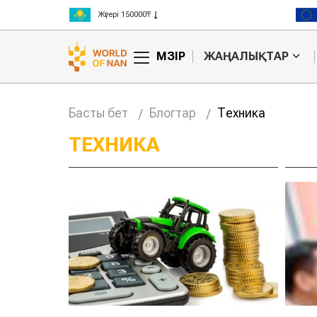
Жүгері 150000₸
Күріш 300000₸
Бидай 125000₸
МӘЗІР
ЖАҢАЛЫҚТАР
Басты бет
Блогтар
Техника
ТЕХНИКА