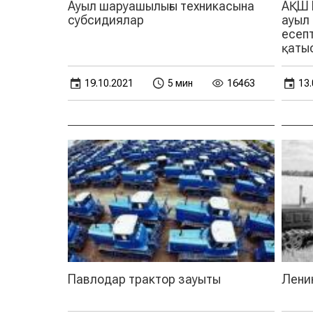
Ауыл шаруашылығы техникасына
АҚШ Е
субсидиялар
ауыл
есепт
қатыс
19.10.2021
5 мин
16463
13.
Павлодар трактор зауыты
Ленин