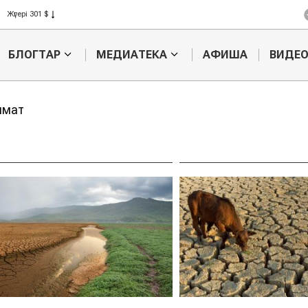
Жүгері 301 $
Күріш 408 $
Бидай 423 $
БЛОГТАР
МЕДИАТЕКА
АФИША
ВИДЕ
имат