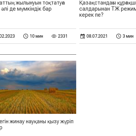
аттың жылынуын тоқтатуға
Қазақстандағы құрғақ
 әлі де мүмкіндік бар
салдарынан ТЖ режимі
керек пе?
02.2023
10 мин
2331
08.07.2021
3 мин
 егін жинау науқаны қызу жүріп
р