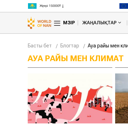
Жүгері 150000₸
Күріш 300000₸
Бидай 125000₸
МӘЗІР
ЖАҢАЛЫҚТАР
Басты бет
Блогтар
Ауа райы мен кл
АУА РАЙЫ МЕН КЛИМАТ