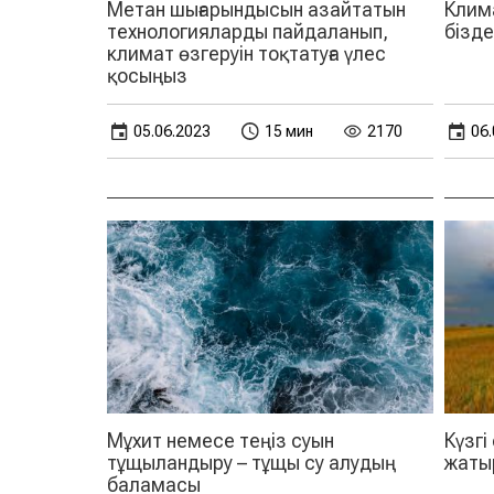
Метан шығарындысын азайтатын
Клим
технологияларды пайдаланып,
бізде
климат өзгеруін тоқтатуға үлес
қосыңыз
05.06.2023
15 мин
2170
06.
Мұхит немесе теңіз суын
Күзгі
тұщыландыру – тұщы су алудың
жаты
баламасы