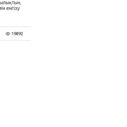
шылықтың
н енгізу
19892