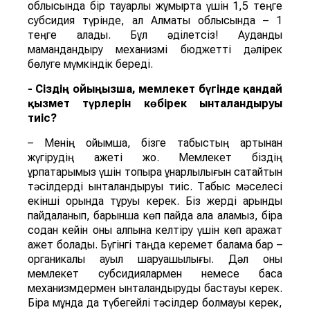
облысында бір тауарлық жұмыртқа үшін 1,5 теңге
субсидия түрінде, ал Алматы облысында – 1
теңге алады. Бұл әділетсіз! Аудандық
мамандандыру механизмі бюджетті дәлірек
бөлуге мүмкіндік береді.
- Сіздің ойыңызша, мемлекет бүгінде қандай
қызмет түрлерін көбірек ынталандыруы
тиіс?
– Менің ойымша, бізге табыстың артынан
жүгірудің қажеті жоқ. Мемлекет біздің
ұрпақтарымыз үшін топырақ құнарлылығын сақтайтын
тәсілдерді ынталандыруы тиіс. Табыс мәселесі
екінші орында тұруы керек. Біз жерді қарқынды
пайдаланып, барынша көп пайда ала аламыз, бірақ
содан кейін оны қалпына келтіру үшін көп қаражат
қажет болады. Бүгінгі таңда керемет балама бар –
органикалық ауыл шаруашылығы. Дәл оны
мемлекет субсидиялармен немесе басқа
механизмдермен ынталандыруды бастауы керек.
Бірақ мұнда да түбегейлі тәсілдер болмауы керек,