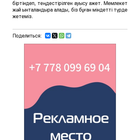
біртіндеп, теңдестірілген ауысу қажет. Мемлекет
жәй ынталандыра алады, біз бұған міндетті түрде
жетеміз.
Поделиться: