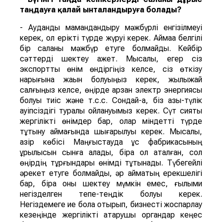
таңдауға қалай ынталандыруға болады?
- Аудандық мамандандыру мәжбүрлі енгізілмеуі
керек, ол ерікті түрде жүруі керек. Аймаққа белгілі
бір саланы мәжбүр етуге болмайды. Кейбір
сәттерді шектеу қажет. Мысалы, егер сіз
экспорттық өнім өндіргіңіз келсе, сіз өткізу
нарығына жақын болуыңыз керек, жылыжай
салғыңыз келсе, өңірде арзан электр энергиясы
болуы тиіс және т.с.с. Сондай-ақ, біз азық-түлік
қауіпсіздігі туралы ойлануымыз керек. Сүт сияқты
жергілікті өнімдер бар, олар міндетті түрде
тұтыну аймағында шығарылуы керек. Мысалы,
қазір көбісі Маңғыстауда құс фабрикасының
құрылысын сынға алады, бірақ ол ақталған, сол
өңірдің тұрғындары өнімді тұтынады. Түбегейлі
әрекет етуге болмайды, әр аймақтың ерекшелігі
бар, бірақ оны шектеу мүмкін емес, ғылыми
негізделген тепе-теңдік болуы керек.
Негіздемеге ие бола отырып, бизнесті жоспарлау
кезеңінде жергілікті атқарушы органдар кеңес