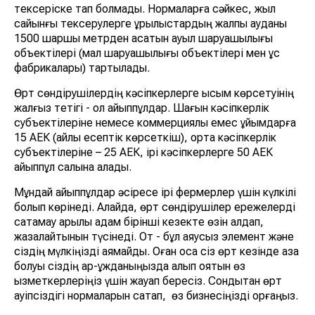
тексеріске тап болмады. Нормаларға сәйкес, жыл
сайынғы тексерулерге құрылыстардың жалпы ауданы
1500 шаршы метрден асатын ауыл шаруашылығы
объектілері (мал шаруашылығы объектілері мен құс
фабрикалары) тартылады.
Өрт сөндірушілердің кәсіпкерлерге қысым көрсетуінің
жалғыз тетігі - ол айыппұлдар. Шағын кәсіпкерлік
субъектілеріне немесе коммерциялық емес ұйымдарға
15 АЕК (айлық есептік көрсеткіш), орта кәсіпкерлік
субъектілеріне – 25 АЕК, ірі кәсіпкерлерге 50 АЕК
айыппұл салына алады.
Мұндай айыппұлдар әсіресе ірі фермерлер үшін күлкілі
болып көрінеді. Алайда, өрт сөндірушілер ережелерді
сақтамау арқылы адам бірінші кезекте өзін алдап,
жазалайтынын түсінеді. От - бұл аяусыз элемент және
сіздің мүлкіңізді аямайды. Оған қоса сіз өрт кезінде қаза
болуы сіздің ар-ұжданыңызда қалып қоятын өз
қызметкерлеріңіз үшін жауап бересіз. Сондықтан өрт
қауіпсіздігі нормаларын сақтап,
өз бизнесіңізді қорғаңыз.