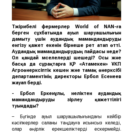
Тәжірибелі фермерлер World of NAN-ға
берген сұхбатында ауыл шаруашылығын
дамыту үшін аудандық мамандандыруды
енгізу қажет екенін бірнеше рет атап өтті.
Аудандық мамандандырудың пайдасы неде?
Ол қандай мәселелерді шешеді? Осы және
басқа да сұрақтарға ҚР «Атамекен» ҰКП
Агроөнеркәсіптік кешен және тамақ өнеркәсібі
департаментінің директоры Ербол Есенеев
жауап берді.
- Ербол Еркенұлы, неліктен аудандық
мамандандыруды әзірлеу қажеттілігі
туындады?
– Бүгінде ауыл шаруашылығындағы кейбір
кәсіпкерлер саланы таңдауға қисынсыз келеді,
олар өңірлік ерекшеліктерді ескермейді.