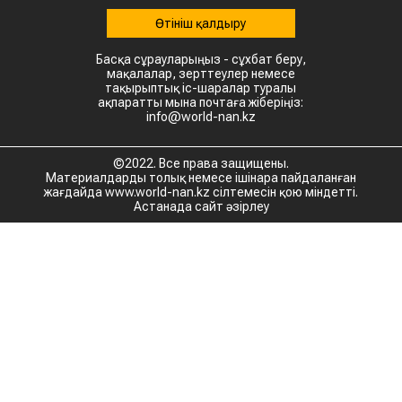
Өтініш қалдыру
Басқа сұрауларыңыз - сұхбат беру,
мақалалар, зерттеулер немесе
тақырыптық іс-шаралар туралы
ақпаратты мына почтаға жіберіңіз:
info@world-nan.kz
©2022. Все права защищены.
Материалдарды толық немесе ішінара пайдаланған
жағдайда www.world-nan.kz сілтемесін қою міндетті.
Астанада сайт әзірлеу