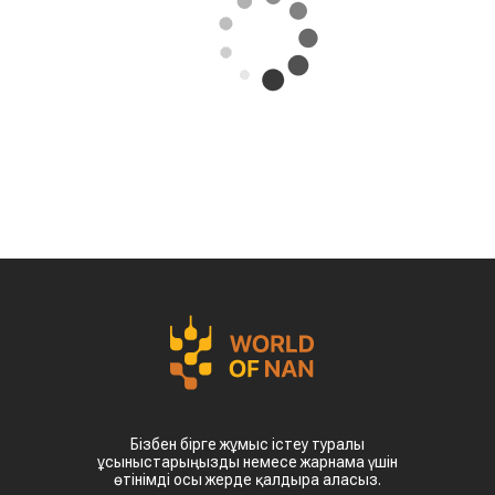
Бізбен бірге жұмыс істеу туралы
ұсыныстарыңызды немесе жарнама үшін
өтінімді осы жерде қалдыра аласыз.