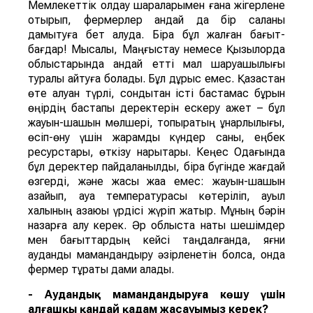
Мемлекеттік қолдау шараларымен ғана жігерлене
отырып, фермерлер қандай да бір саланы
дамытуға бет алуда. Бірақ бұл жалған бағыт-
бағдар! Мысалы, Маңғыстау немесе Қызылорда
облыстарында қандай етті мал шаруашылығы
туралы айтуға болады. Бұл дұрыс емес. Қазақстан
өте алуан түрлі, сондықтан істі бастамас бұрын
өңірдің бастапқы деректерін ескеру қажет – бұл
жауын-шашын мөлшері, топырақтың құнарлылығы,
өсіп-өну үшін жарамды күндер саны, еңбек
ресурстары, өткізу нарықтары. Кеңес Одағында
бұл деректер пайдаланылды, бірақ бүгінде жағдай
өзгерді, және жақсы жаққа емес: жауын-шашын
азайып, ауа температурасы көтеріліп, ауыл
халқының азаюы үрдісі жүріп жатыр. Мұның бәрін
назарға алу керек. Әр облыста нақты шешімдер
мен бағыттардың кейсі таңдалғанда, яғни
аудандық мамандандыру әзірленетін болса, онда
фермер тұрақты дами алады.
- Аудандық мамандандыруға көшу үшін
алғашқы қандай қадам жасауымыз керек?