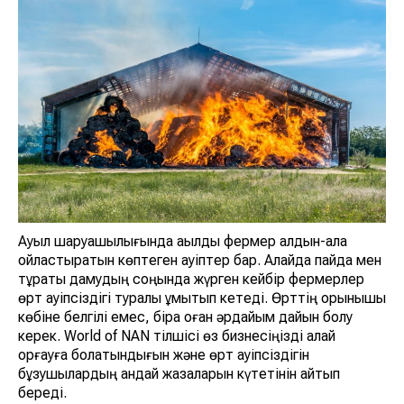
Ауыл шаруашылығында ақылды фермер алдын-ала
ойластыратын көптеген қауіптер бар. Алайда пайда мен
тұрақты дамудың соңында жүрген кейбір фермерлер
өрт қауіпсіздігі туралы ұмытып кетеді. Өрттің қорқынышы
көбіне белгілі емес, бірақ оған әрдайым дайын болу
керек. World of NAN тілшісі өз бизнесіңізді қалай
қорғауға болатындығын және өрт қауіпсіздігін
бұзушылардың қандай жазаларын күтетінін айтып
береді.