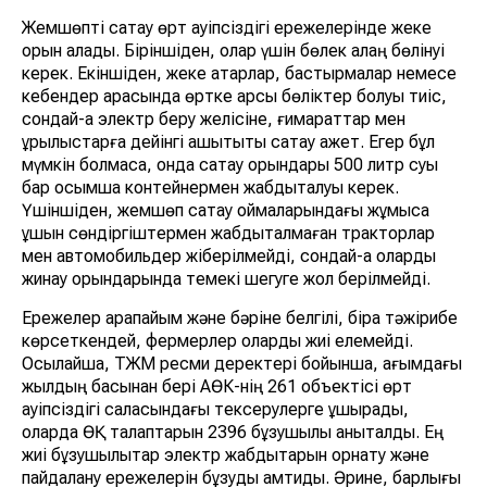
Жемшөпті сақтау өрт қауіпсіздігі ережелерінде жеке
орын алады. Біріншіден, олар үшін бөлек алаң бөлінуі
керек. Екіншіден, жеке қатарлар, бастырмалар немесе
кебендер арасында өртке қарсы бөліктер болуы тиіс,
сондай-ақ электр беру желісіне, ғимараттар мен
құрылыстарға дейінгі қашықтықты сақтау қажет. Егер бұл
мүмкін болмаса, онда сақтау орындары 500 литр суы
бар қосымша контейнермен жабдықталуы керек.
Үшіншіден, жемшөп сақтау қоймаларындағы жұмысқа
ұшқын сөндіргіштермен жабдықталмаған тракторлар
мен автомобильдер жіберілмейді, сондай-ақ оларды
жинау орындарында темекі шегуге жол берілмейді.
Ережелер қарапайым және бәріне белгілі, бірақ тәжірибе
көрсеткендей, фермерлер оларды жиі елемейді.
Осылайша, ТЖМ ресми деректері бойынша, ағымдағы
жылдың басынан бері АӨК-нің 261 объектісі өрт
қауіпсіздігі саласындағы тексерулерге ұшырады,
оларда ӨҚ талаптарын 2396 бұзушылық анықталды. Ең
жиі бұзушылықтар электр жабдықтарын орнату және
пайдалану ережелерін бұзуды қамтиды. Әрине, барлығы