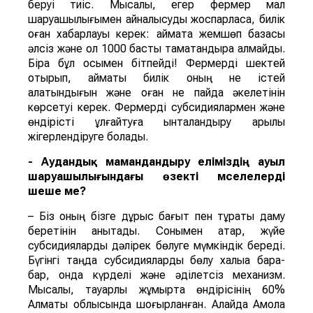
беруі тиіс. Мысалы, егер фермер мал
шаруашылығымен айналысуды жоспарласа, билік
оған хабарлауы керек: аймақта жемшөп базасы
әлсіз және ол 1000 басты тамақтандыра алмайды.
Бірақ бұл осымен бітпейді! Фермерді шектей
отырып, аймақтық билік оның не істей
алатындығын және оған не пайда әкелетінін
көрсетуі керек. Фермерді субсидиялармен және
өндірісті ұлғайтуға ынталандыру арқылы
жігерлендіруге болады.
- Аудандық мамандандыру еліміздің ауыл
шаруашылығындағы өзекті мәселелерді
шеше ме?
– Біз оның бізге дұрыс бағыт пен тұрақты даму
беретінін анықтадық. Сонымен қатар, жүйе
субсидияларды дәлірек бөлуге мүмкіндік береді.
Бүгінгі таңда субсидияларды бөлу халыққа бара-
бар, онда күрделі және әділетсіз механизм.
Мысалы, тауарлы жұмыртқа өндірісінің 60%
Алматы облысында шоғырланған. Алайда Ақмола