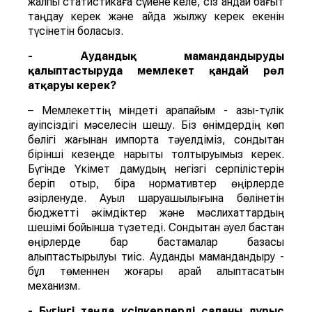
жалпы статистикаға сүйене келе, сіз қандай бағыт
таңдау керек және қайда жылжу керек екенін
түсінетін боласыз.
- Аудандық мамандандыруды
қалыптастыруда мемлекет қандай рөл
атқаруы керек?
– Мемлекеттің міндеті қарапайым - азық-түлік
қауіпсіздігі мәселесін шешу. Біз өнімдердің көп
бөлігі жағынан импортқа тәуелдіміз, сондықтан
бірінші кезеңде нарықты толтыруымыз керек.
Бүгінде Үкімет дамудың негізгі серпілістерін
беріп отыр, бірақ нормативтер өңірлерде
әзірленуде. Ауыл шаруашылығына бөлінетін
бюджетті әкімдіктер және мәслихаттардың
шешімі бойынша түзетеді. Сондықтан әуел бастан
өңірлерде бар бастамалар базасы
қалыптастырылуы тиіс. Аудандық мамандандыру -
бұл төменнен жоғары қарай қалыптасатын
механизм.
- Бүгінгі таңда кәсіпкерлерді саланы дұрыс