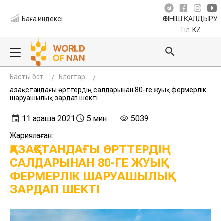
Баға индексі
ӨТІНІШ ҚАЛДЫРУ
Тіл
KZ
Басты бет
Блогтар
Қазақстандағы өрттердің салдарынан 80-ге жуық фермерлік
шаруашылық зардап шекті
11 қараша 2021
5 мин
5039
Жариялаған:
ҚАЗАҚСТАНДАҒЫ ӨРТТЕРДІҢ
САЛДАРЫНАН 80-ГЕ ЖУЫҚ
ФЕРМЕРЛІК ШАРУАШЫЛЫҚ
ЗАРДАП ШЕКТІ