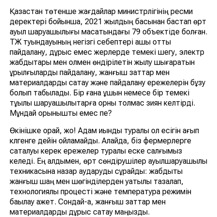
Қазақстан төтенше жағдайлар министрлігінің ресми
деректері бойынша, 2021 жылдың басынан бастап өрт
ауыл шаруашылығы мақсатындағы 79 объектіде болған.
ТЖ туындауының негізгі себептері ашық отты
пайдалану, дұрыс емес жерлерде темекі шегу, электр
жабдықтары мен қолмен өндірілетін жылу шығаратын
құрылғыларды пайдалану, жанғыш заттар мен
материалдарды сақтау және пайдалану ережелерін бұзу
болып табылады. Бір ғана ұшқын немесе бір темекі
тұқылы шаруашылықтарға орны толмас зиян келтірді.
Мұндай қорқынышты емес пе?
Өкінішке орай, жоқ! Адам қиындық туралы ол есігін қағып
клгенге дейін ойламайды. Алайда, біз фермерлерге
сақталуы керек ережелер туралы еске салғымыз
келеді. Ең алдымен, өрт сөндірушілер ауылшаруашылық
техникасына назар аударуды сұрайды: жабдықты
жанғыш шаң мен шөгінділерден уақтылы тазалап,
технологиялық процесті және температура режимін
бақылау қажет. Сондай-ақ, жанғыш заттар мен
материалдарды дұрыс сақтау маңызды.