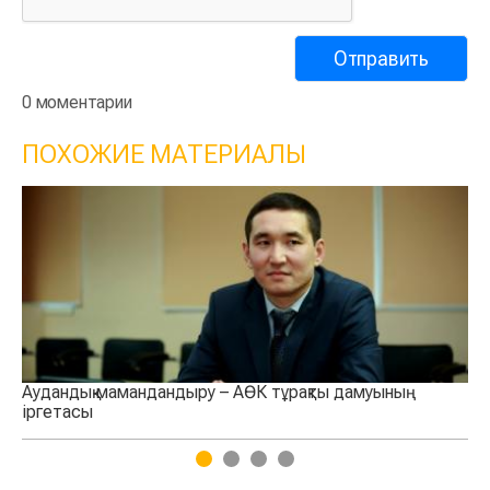
0 моментарии
ПОХОЖИЕ МАТЕРИАЛЫ
Аудандық мамандандыру – АӨК тұрақты дамуының
Ай
іргетасы
ай
1
2
3
4