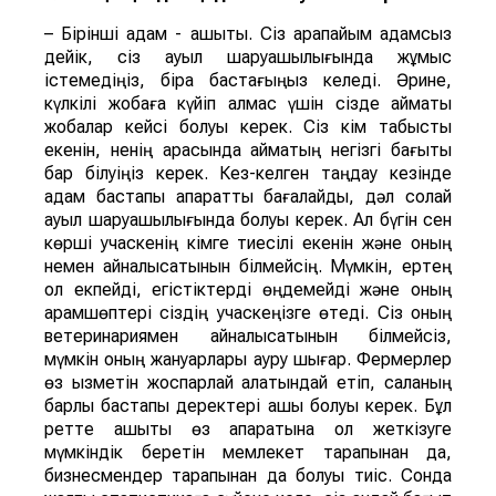
– Бірінші қадам - ашықтық. Сіз қарапайым адамсыз
дейік, сіз ауыл шаруашылығында жұмыс
істемедіңіз, бірақ бастағыңыз келеді. Әрине,
күлкілі жобаға күйіп қалмас үшін сізде аймақтық
жобалар кейсі болуы керек. Сіз кім табысты
екенін, ненің арқасында аймақтың негізгі бағыты
бар білуіңіз керек. Кез-келген таңдау кезінде
адам бастапқы ақпаратты бағалайды, дәл солай
ауыл шаруашылығында болуы керек. Ал бүгін сен
көрші учаскенің кімге тиесілі екенін және оның
немен айналысатынын білмейсің. Мүмкін, ертең
ол екпейді, егістіктерді өңдемейді және оның
арамшөптері сіздің учаскеңізге өтеді. Сіз оның
ветеринариямен айналысатынын білмейсіз,
мүмкін оның жануарлары ауру шығар. Фермерлер
өз қызметін жоспарлай алатындай етіп, саланың
барлық бастапқы деректері ашық болуы керек. Бұл
ретте ашықтық өз ақпаратына қол жеткізуге
мүмкіндік беретін мемлекет тарапынан да,
бизнесмендер тарапынан да болуы тиіс. Сонда