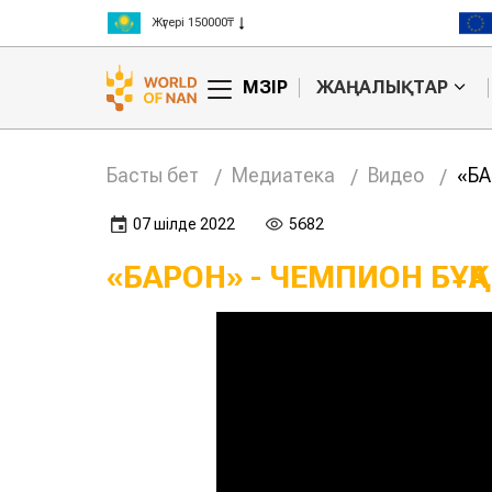
Жүгері 150000₸
Күріш 300000₸
Бидай 125000₸
МӘЗІР
ЖАҢАЛЫҚТАР
Басты бет
Медиатека
Видео
«БА
07 шілде 2022
5682
«БАРОН» - ЧЕМПИОН БҰҚА