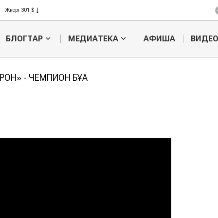
Жүгері 301 $
Күріш 408 $
Бидай 423 $
БЛОГТАР
МЕДИАТЕКА
АФИША
ВИДЕ
РОН» - ЧЕМПИОН БҰҚА