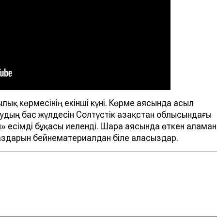
ық көрмесінің екінші күні. Көрме аясында асыл
удың бас жүлдесін Солтүстік Қазақстан облысындағы
 есімді бұқасы иеленді. Шара аясында өткен аламан
аздарын бейнематериалдан біле аласыздар.